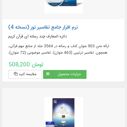
نرم افزار جامع تفاسیر نور (نسخه 4)
دائره المعارف چند رسانه ای قرآن کریم
ارائه متن 903 عنوان کتاب و رساله در 3564 جلد از منابع مهم قرآنی،
همچون: تفاسیر ترتیبی (463 عنوان)، تفاسیر موضوعی (72 عنوان)،
ترجمه‌های قرآن (57 عنوان + 23 ترجمه برگرفته + 60 ترجمه خارجی در
508,200 تومان
قسمت دانشنامه)، منابع تفسیر و علوم قرآنی (319 عنوان)، فرهنگنامه‌ها (52
عنوان)، پرسمان‌های قرآنی (32 عنوان)
جزئیات محصول
مقایسه کنید