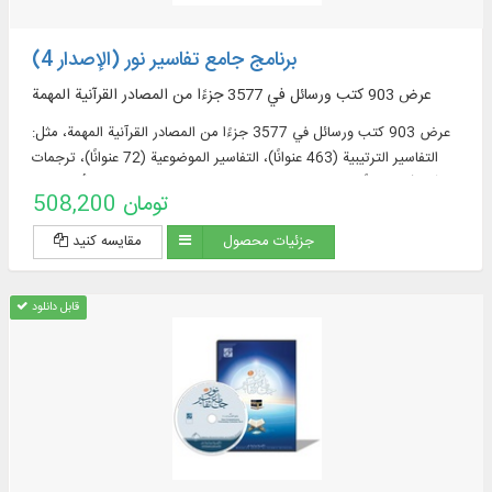
برنامج جامع تفاسير نور (الإصدار 4)
عرض 903 كتب ورسائل في 3577 جزءًا من المصادر القرآنية المهمة
عرض 903 كتب ورسائل في 3577 جزءًا من المصادر القرآنية المهمة، مثل:
التفاسير الترتيبية (463 عنوانًا)، التفاسير الموضوعية (72 عنوانًا)، ترجمات
القرآن (57 عنوانًا + 23 ترجمة مقتبسة من التفاسير + 60 ترجمة أجنبية في
508,200 تومان
قسم الموسوعة)، مصادر تفسير القرآن وعلومه (319 عنوانا)، المعاجم
الموضوعية (52 عنوانا)، الأسئلة القرآنية (32 عنوانا).
جزئیات محصول
مقایسه کنید
قابل دانلود