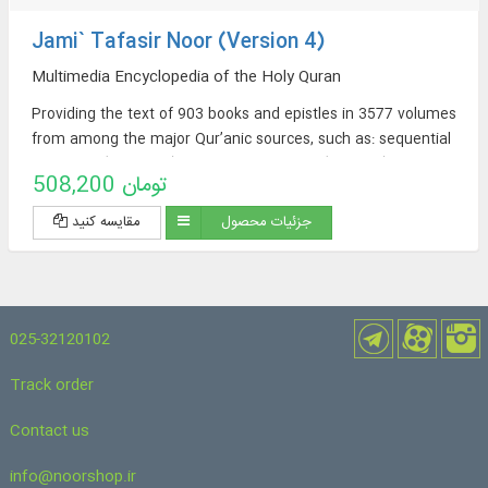
Jami` Tafasir Noor (Version 4)
Multimedia Encyclopedia of the Holy Quran
Providing the text of 903 books and epistles in 3577 volumes
from among the major Qur’anic sources, such as: sequential
exegeses (463 titles), thematic exegeses (72 titles),
508,200 تومان
translations of the Qur’an (57 titles + 23 extracted
translations [from exegeses] + 60 non-Persian translations in
جزئیات محصول
مقایسه کنید
the Encyclopedia Section), sources of Qur’anic Exegesis and
Qur’anic Sciences (319 titles), Thematic Dictionaries (52
titles), Qur’anic Questions (32 titles).
025-32120102
Track order
Contact us
info@noorshop.ir