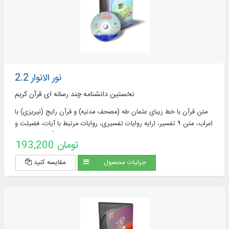
نور الانوار 2.2
نخستین دانشنامه چند رسانه ای قرآن کریم
متن قرآن با خط زیباى عثمان طه (مصحف مدنیه) و قرآن رایج (نیریزى) با
اعراب، متن ۹ تفسیر، ارایه روایات تفسیرى، روایات مرتبط با آیات، فضیلت و
شأن نزول سور و...
193,200 تومان
جزئیات محصول
مقایسه کنید