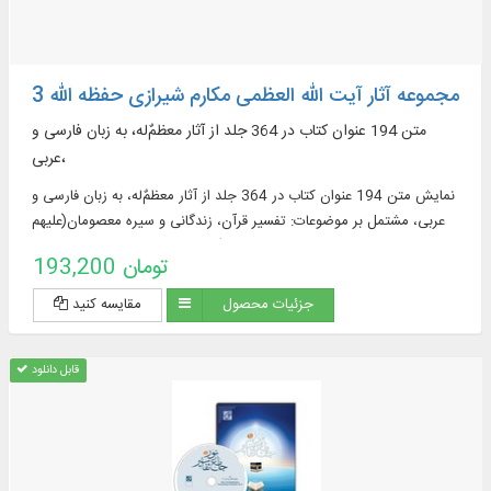
مجموعه آثار آیت الله العظمی مکارم شیرازی حفظه الله 3
متن 194 عنوان کتاب در 364 جلد از آثار معظمٌ‌له، به زبان‌ فارسی و
عربی،
نمایش متن 194 عنوان کتاب در 364 جلد از آثار معظمٌ‌له، به زبان‌ فارسی و
عربی، مشتمل بر موضوعات: تفسیر قرآن، زندگانی و سیره معصومان(علیهم
السلام)، فقه، اصول، تاریخ، کلام و عقاید ...
193,200 تومان
جزئیات محصول
مقایسه کنید
قابل دانلود