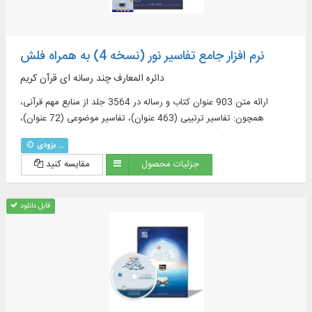
نرم افزار جامع تفاسیر نور (نسخه 4) به همراه فلش
دائره المعارف چند رسانه ای قرآن کریم
ارائه متن 903 عنوان کتاب و رساله در 3564 جلد از منابع مهم قرآنی،
همچون: تفاسیر ترتیبی (463 عنوان)، تفاسیر موضوعی (72 عنوان)،
ترجمه‌های قرآن (57 عنوان + 23 ترجمه برگرفته + 60 ترجمه خارجی در
بزودی ...
قسمت دانشنامه)، منابع تفسیر و علوم قرآنی (319 عنوان)، فرهنگنامه‌ها (52
جزئیات محصول
مقایسه کنید
عنوان)، پرسمان‌های قرآنی (32 عنوان)
قابل دانلود