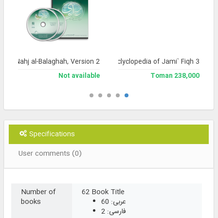
a of Nahj al-Balaghah, Version 2
Library and Enclyclopedia of Jami` Fiqh 3
Not available
238,000 Toman
Specifications
User comments (0)
Number of
62 Book Title
عربی: 60
books
فارسی: 2