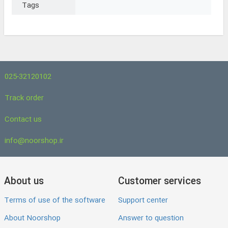
Tags
025-32120102
Track order
Contact us
info@noorshop.ir
About us
Customer services
Terms of use of the software
Support center
About Noorshop
Answer to question