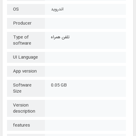
اندروید
OS
Producer
تلفن همراه
Type of
software
UI Language
App version
Software
0.05 GB
Size
Version
description
features