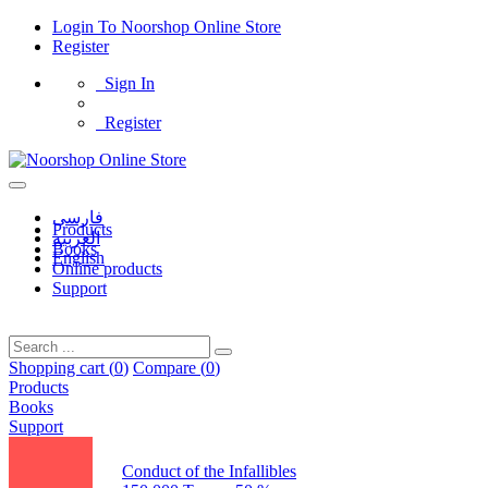
Login
To
Noorshop Online Store
Register
Sign In
Register
فارسی
Products
العربیه
Books
English
Online products
Support
Shopping cart (
0
)
Compare (
0
)
Products
Books
Support
Conduct of the Infallibles