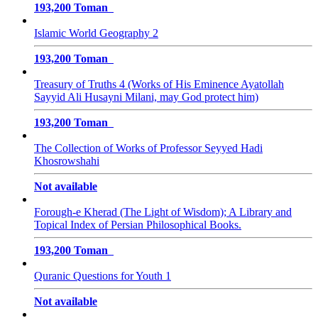
193,200 Toman
Islamic World Geography 2
193,200 Toman
Treasury of Truths 4 (Works of His Eminence Ayatollah
Sayyid Ali Husayni Milani, may God protect him)
193,200 Toman
The Collection of Works of Professor Seyyed Hadi
Khosrowshahi
Not available
Forough-e Kherad (The Light of Wisdom); A Library and
Topical Index of Persian Philosophical Books.
193,200 Toman
Quranic Questions for Youth 1
Not available