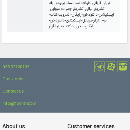
قربان-قربانی-طواف نسا-نساء-بیتوته-ایام
تشریق-لیالی تشریق-جمرات-موبایل-
اپلیکیشن-دانلود-نور-رایگان-اندروید-کتاب-
نرم افزار-موبایل-اپلیکیشن-دانلود-نور-
رایگان-اندروید-کتاب-نرم افزار
025-32120102
Track order
Contact us
info@noorshop.ir
About us
Customer services