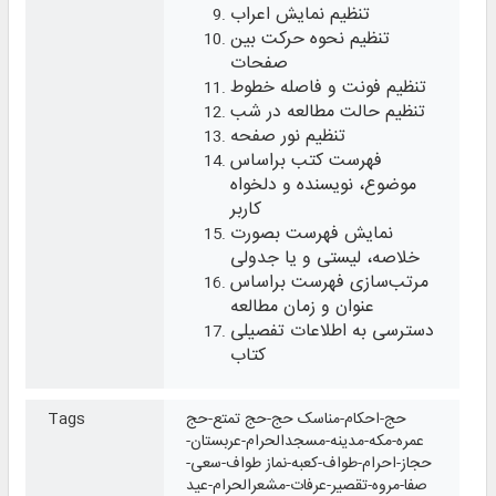
تنظیم نمایش اعراب
تنظیم نحوه حرکت بین
صفحات
تنظیم فونت و فاصله خطوط
تنظیم حالت مطالعه در شب
تنظیم نور صفحه
فهرست کتب براساس
موضوع، نویسنده و دلخواه
کاربر
نمایش فهرست بصورت
خلاصه، لیستی و یا جدولی
مرتب‌سازی فهرست براساس
عنوان و زمان مطالعه
دسترسی به اطلاعات تفصیلی
کتاب
حج-احکام-مناسک حج-حج تمتع-حج
Tags
عمره-مکه-مدینه-مسجدالحرام-عربستان-
حجاز-احرام-طواف-کعبه-نماز طواف-سعی-
صفا-مروه-تقصیر-عرفات-مشعرالحرام-عید