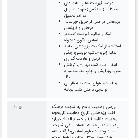
عرضه فهرست ها و نمایه های
مختلف (ایندکس) جهت تسهیل
در امر تحقیق
پژوهش در متن از طریق فهرست
درختی و گزینشی
امکان تنظیم فهرست کتب بر
اساس الگوی دلخواه
استفاده از امکانات پژوهشی، مانند
نمایه زنی، حاشیه نویسی، رنگی
کردن و علامت گذاری
امکان یادداشت برداری، گزینش
متن، ویرایش و چاپ مطالب مورد
نظر
ارتباط ده عنوان لغت نامه فارسی
و عربی با متن کتب برنامه
بررسی وهابیت-پاسخ به شبهات-فرهنگ
Tags
لغت-پژوهشی-تاریخ وهابیت-تاریخچه
وهابیت-دانلود قرآن-حسام العماد-درباره
وهابیت-دکتر حسام العماد-سلفی-شبهات-
عقاید وهابیت-علوم اسلامی-فرقه ضاله-
فرقه وهابی-کتاب-کتابخانه-اهل بیت-