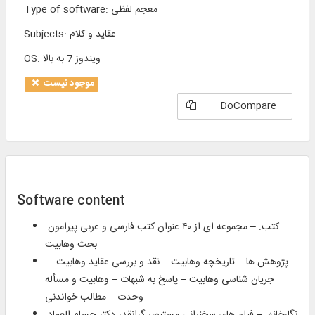
معجم لفظی
:
Type of software
عقاید و كلام
:
Subjects
ویندوز 7 به بالا
:
OS
موجود نیست
DoCompare
Software content
کتب: – مجموعه ای از ۴۰ عنوان کتب فارسی و عربی پیرامون
بحث وهابیت
پژوهش ها – تاریخچه وهابیت – نقد و بررسی عقاید وهابیت –
جریان شناسی وهابیت – پاسخ به شبهات – وهابیت و مسأله
وحدت – مطالب خواندنی
نگارخانه: – فیلم های سخنرانی مستبصر گرانقدر دکتر حسام العماد