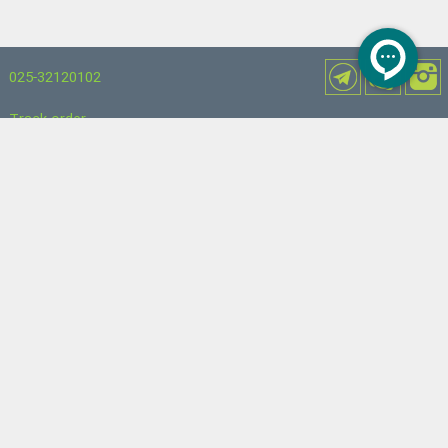
025-32120102
Track order
Contact us
info@noorshop.ir
About us
Customer services
Terms of use of the software
Support center
About Noorshop
Answer to question
Introduce Noor Organization
Software training Workshops
How to install the Noor