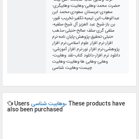
حضرت محمد-وهابی-وهابیت-وهابیگری-
سعودی-عربستان سعودی-محمد ابن
عبدالوهاب-ابن تیمیه-تکفیر-تخریب قبور-
بن باز-شیخ عبد العزیز آل شیخ-سلفیه-
سلفی گری-سلف صالح-حنبلی-مذهب
حنبلی-تحقیق-پژوهش-پایان نامه-نرم
افزار-نرم افزار علوم اسلامی-نرم افزار
پژوهشی-نرم افزار نور-نرم افزار آموزشی-
دانلود نرم افزار-دانلود کتاب-نقد وهابیت-
وهابی-وهابی ها-وهابیت-وهابیت
چیست-وهابیت شناسی
، These products have
وهابیت شناسی
Users
also been purchased