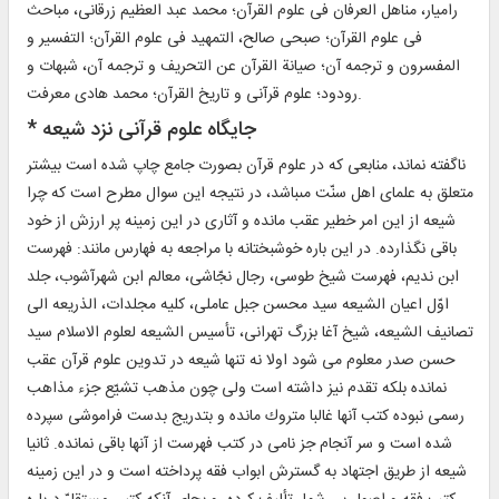
راميار، مناهل العرفان فى علوم القرآن؛ محمد عبد العظيم زرقانى، مباحث
فى علوم القرآن؛ صبحى صالح، التمهيد فى علوم القرآن؛ التفسير و
المفسرون و ترجمه آن؛ صيانة القرآن عن التحريف و ترجمه آن، شبهات و
رودود؛ علوم قرآنى و تاريخ القرآن؛ محمد هادى معرفت.
* جايگاه علوم قرآنى نزد شيعه‏
ناگفته نماند، منابعى كه در علوم قرآن بصورت جامع چاپ شده است بيشتر
متعلق به علماى اهل سنّت مى‏باشد، در نتيجه اين سوال مطرح است كه چرا
شيعه از اين امر خطير عقب مانده و آثارى در اين زمينه پر ارزش از خود
باقى نگذارده. در اين باره خوشبختانه با مراجعه به فهارس مانند: فهرست
ابن نديم، فهرست شيخ طوسى، رجال نجّاشى، معالم ابن شهرآشوب، جلد
اوّل اعيان الشيعه سيد محسن جبل عاملى، كليه مجلدات، الذريعه الى
تصانيف الشيعه، شيخ آغا بزرگ تهرانى، تأسيس الشيعه لعلوم الاسلام سيد
حسن صدر معلوم مى شود اولا نه تنها شيعه در تدوين علوم قرآن عقب
نمانده بلكه تقدم نيز داشته است ولى چون مذهب تشيّع جزء مذاهب
رسمى نبوده كتب آنها غالبا متروك مانده و بتدريج بدست فراموشى سپرده
شده است و سر آنجام جز نامى در كتب فهرست از آنها باقى نمانده. ثانيا
شيعه از طريق اجتهاد به گسترش ابواب فقه پرداخته است و در اين زمينه