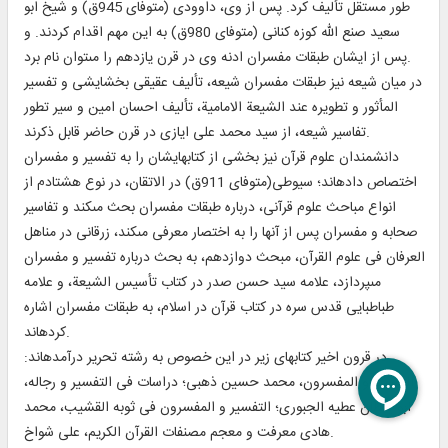
طور مستقل تأليف كرد. پس از وى، داوودى (متوفاى 945ق) و شيخ ابو
سعيد صنع اللّه كوزه كنانى (متوفاى 980ق) به اين مهم اقدام كردند. و
پس از ايشان طبقات مفسران ادنه وى در قرن يازدهم را مى‏توان نام برد.
در ميان شيعه نيز طبقات مفسران شيعه، تأليف عقيقى بخشايشى و تفسير
المأثور و تطويره عند الشيعة الامامية، تأليف احسان امين و سير تطور
تفاسير شيعه، از سيد محمد على ايازى در قرن حاضر قابل ذكرند.
دانشمندان علوم قرآن نيز بخشى از كتابهايشان را به تفسير و مفسران
اختصاص داده‏اند؛ سيوطى(متوفاى 911ق) در الاتقان، در نوع هشتادم از
انواع مباحث علوم قرآنى، درباره طبقات مفسران بحث مى‏كند و تفاسير
صحابه و مفسران پس از آنها را به اختصار معرفى مى‏كند، زرقانى در مناهل
العرفان فى علوم القرآن، مبحث دوازدهم، به بحث درباره تفسير و مفسران
مى‏پردازد، علامه سيد حسن صدر در كتاب تأسيس الشيعة، و علامه
طباطبايى قدس سره در كتاب قرآن در اسلام، به طبقات مفسران اشاره
كرده‏اند.
در قرون اخير كتابهاى زير در اين خصوص به رشته تحرير درآمده‏اند:
التفسير و المفسرون، محمد حسين ذهبى؛ دراسات فى التفسير و رجاله،
ابو يقظان عطيه الجبورى؛ التفسير و المفسرون فى ثوبه القشيب، محمد
هادى معرفت و معجم مصنفات القرآن الكريم، على شواخ.