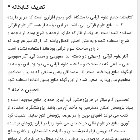
* تعريف كتابخانه‏
كتابخانه جامع علوم قرآنى يا مشكاة الانوار نرم افزارى است كه در بر دارنده
كليه منابع علوم قرآنى مى باشد. در اين برنامه از همه آثار علوم قرآنى
استفاده شده است. هر يك از آثار كه داراى ترجمه و شرح بوده، از ترجمه و
شرح استفاده شده و به متن اصلى اتصال يافته اند. از تفاسير هر چند كه
داراى مباحث علوم قرآنى بوده‏اند استفاده نشده است.
آثار علوم قرآنى از جهتى دو دسته اند. مفهومى و مصداقى. آثار مفهومى
يعنى منابعى كه به مباحث و مفاهيم علوم قرآنى مى پردازد. اين برنامه به
اينگونه منابع پرداخته است. آثار مصداقى يعنى منابعى كه به بيان مصاديق
مفاهيم مى پردازد. سعى شده از اين گونه منابع بسيار اندك استفاده شود.
* تعيين دامنه‏
نخستين گام مؤثر در هر پژوهشى گرد آورى همه ى منابع موجود است و
بنياد پژوهش امكان دسترسى به مآخذ آن مى باشد. پژوهشگر با استفاده از
كتاب مى تواند افقهاى نوين را در عرصه پژوهش فتح نمايد. اهميت گرد
آورى منابع در علوم نقلى دو چندان مى شود زيرا بر قرآن پژوهان پوشيده
نيست كه بررسى آراء انديشمندان و نظرات دانشمندان از لابلاى منابع
متعدد به شيوه ى موضوعى در برخى از موارد محال و در پاره اى از مواقع