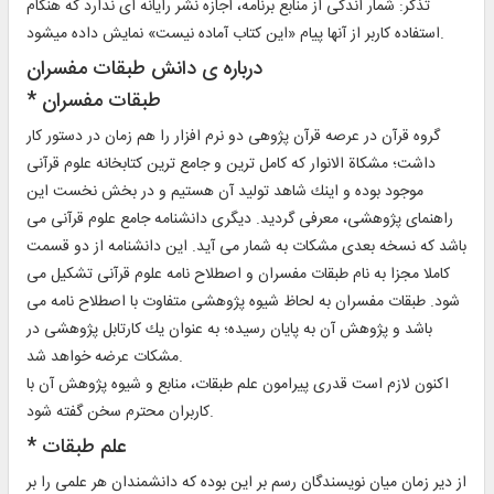
تذكر: شمار اندكى از منابع برنامه، اجازه نشر رايانه اى ندارد كه هنگام
استفاده كاربر از آنها پيام «اين كتاب آماده نيست» نمايش داده ميشود.
درباره ‏ى دانش طبقات مفسران‏
* طبقات مفسران‏
گروه قرآن در عرصه قرآن پژوهى دو نرم افزار را هم زمان در دستور كار
داشت؛ مشكاة الانوار كه كامل ترين و جامع ترين كتابخانه علوم قرآنى
موجود بوده و اينك شاهد توليد آن هستيم و در بخش نخست اين
راهنماى پژوهشى، معرفى گرديد. ديگرى دانشنامه جامع علوم قرآنى مى
باشد كه نسخه بعدى مشكات به شمار مى آيد. اين دانشنامه از دو قسمت
كاملا مجزا به نام طبقات مفسران و اصطلاح نامه علوم قرآنى تشكيل مى
شود. طبقات مفسران به لحاظ شيوه پژوهشى متفاوت با اصطلاح نامه مى
باشد و پژوهش آن به پايان رسيده؛ به عنوان يك كارتابل پژوهشى در
مشكات عرضه خواهد شد.
اكنون لازم است قدرى پيرامون علم طبقات، منابع و شيوه پژوهش آن با
كاربران محترم سخن گفته شود.
* علم طبقات‏
از دير زمان ميان نويسندگان رسم بر اين بوده كه دانشمندان هر علمى را بر