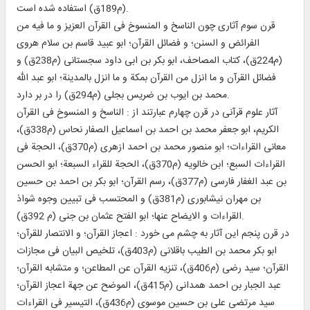
(م‏189ق) استفاده شده است.
قرن سوم آثارى چون الناسخ و المنسوخ فى القرآن العزيز و ما فيه من
الفرائض و السنن؛ و فضائل القرآن؛ ابو عبيد قاسم بن سلام هروى
(م‏224ق)، كتاب المصاحف، ابو بكر بن ابى داود سجستانى (م‏238ق) و
فضائل القرآن و ما انزل من القرآن بمكة و ما انزل بالمدينة؛ ابو عبد الله
محمد بن ايوب بن ضريس بجلى (م‏294ق) را در بر دارد.
آثار علوم قرآنى در قرن چهارم عبارتند از : الناسخ و المنسوخ فى القرآن
الكريم، ابو جعفر محمد بن احمد بن اسماعيل الصفار نحاس (م‏338ق)،
معانى القراءات؛ ابو منصور محمد بن احمد ازهرى (م‏370ق)، الحجة فى
القراءات السبع؛ ابن خالويه (م‏370ق)، الحجة للقراء السبعة؛ ابو الحسن
بن عبد الغفار فارسى (م‏377ق)، رسم القرآن؛ ابو بكر بن احمد بن حسين
بن مهران نيشابورى (م‏381ق) و المحتسب فى تبيين وجوه شواذ
القراءات و الايضاح عنها؛ ابو الفتح عثمان بن جنى (م 392ق).
در قرن پنجم اين آثار به چشم مى خورد : اعجاز القرآن؛ و الانتصار للقرآن؛
ابو بكر محمد بن الطيب باقلانى (م‏403ق)، تلخيص البيان فى مجازات
القرآن؛ سيد رضى (م‏406ق)، تنزيه القرآن عن المطاعن؛ و متشابه القرآن؛
عبد الجبار بن احمد همدانى (م‏415ق)، الموضح عن جهة اعجاز القرآن؛
سيد مرتضى على بن حسين موسوى (م‏436ق)، التيسير فى القراءات