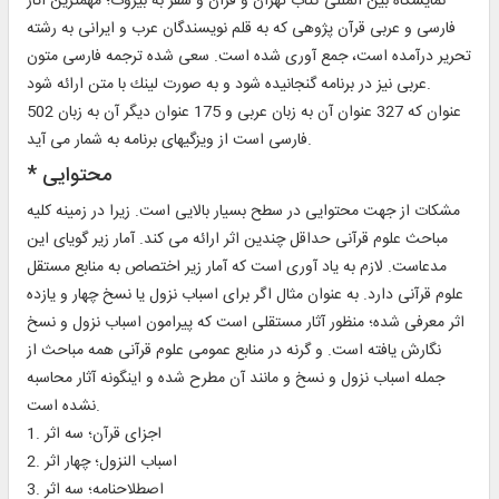
نمايشگاه بين المللى كتاب تهران و قرآن و سفر به بيروت؛ مهمترين آثار
فارسى و عربى قرآن پژوهى كه به قلم نويسندگان عرب و ايرانى به رشته
تحرير درآمده است، جمع آورى شده است. سعى شده ترجمه فارسى متون
عربى نيز در برنامه گنجانيده شود و به صورت لينك با متن ارائه شود.
502 عنوان كه 327 عنوان آن به زبان عربى و 175 عنوان ديگر آن به زبان
فارسى است از ويزگيهاى برنامه به شمار مى آيد.
* محتوايى‏
مشكات از جهت محتوايى در سطح بسيار بالايى است. زيرا در زمينه كليه
مباحث علوم قرآنى حداقل چندين اثر ارائه مى كند. آمار زير گوياى اين
مدعاست. لازم به ياد آورى است كه آمار زير اختصاص به منابع مستقل
علوم قرآنى دارد. به عنوان مثال اگر براى اسباب نزول يا نسخ چهار و يازده
اثر معرفى شده؛ منظور آثار مستقلى است كه پيرامون اسباب نزول و نسخ
نگارش يافته است. و گرنه در منابع عمومى علوم قرآنى همه مباحث از
جمله اسباب نزول و نسخ و مانند آن مطرح شده و اينگونه آثار محاسبه
نشده است.
1. اجزاى قرآن؛ سه اثر
2. اسباب النزول؛ چهار اثر
3. اصطلاحنامه؛ سه اثر