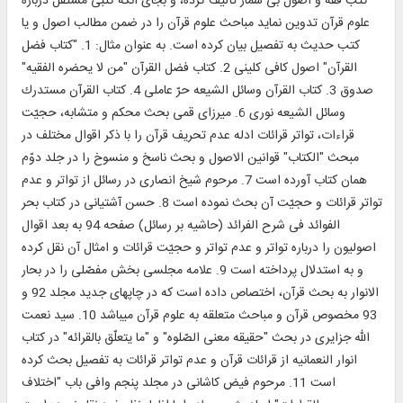
كتب فقه و اصول بى شمار تأليف كرده، و بجاى آنكه كتبى مستقلّ درباره
علوم قرآن تدوين نمايد مباحث علوم قرآن را در ضمن مطالب اصول و يا
كتب حديث به تفصيل بيان كرده است. به عنوان مثال: 1. "كتاب فضل
القرآن" اصول كافى كلينى 2. كتاب فضل القرآن "من لا يحضره الفقيه"
صدوق 3. كتاب القرآن وسائل الشيعه حرّ عاملى 4. كتاب القرآن مستدرك
وسائل الشيعه نورى 6. ميرزاى قمى بحث محكم و متشابه، حجيّت
قراءات، تواتر قرائات ادله عدم تحريف قرآن را با ذكر اقوال مختلف در
مبحث "الكتاب" قوانين الاصول و بحث ناسخ و منسوخ را در جلد دوّم
همان كتاب آورده است 7. مرحوم شيخ انصارى در رسائل از تواتر و عدم
تواتر قرائات و حجيّت آن بحث نموده است 8. حسن آشتيانى در كتاب بحر
الفوائد فى شرح الفرائد (حاشيه بر رسائل) صفحه 94 به بعد اقوال
اصوليون را درباره تواتر و عدم تواتر و حجيّت قرائات و امثال آن نقل كرده
و به استدلال پرداخته است 9. علامه مجلسى بخش مفصّلى را در بحار
الانوار به بحث قرآن، اختصاص داده است كه در چاپهاى جديد مجلد 92 و
93 مخصوص قرآن و مباحث متعلقه به علوم قرآن ميباشد 10. سيد نعمت
اللّه جزايرى در بحث "حقيقه معنى الصّلوه" و "ما يتعلّق بالقرائه" در كتاب
انوار النعمانيه از قرائات قرآن و عدم تواتر قرائات به تفصيل بحث كرده
است 11. مرحوم فيض كاشانى در مجلد پنجم وافى باب "اختلاف