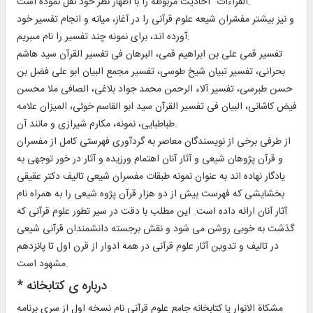
القراءات" احاديث مربوطه را با اظهار نظر خود نقل نموده است.
و نيز بيشتر مفسّران شيعه علوم قرآنى را در آغاز، ميانه و انجام تفسير خود
آورده اند، براى نمونه چند تفسير را نام مى‏بريم:
تفسير قمى على بن ابراهيم قمى، البرهان فى تفسير القرآن سيد هاشم
بحرانى، تفسير تبيان شيخ طوسى، تفسير مجمع البيان ابو على فضل بن
حسن طبرسى، تفسير آلاء الرحمن محمد جواد بلاغى، الصافى ملا محسن
فيض كاشانى، البيان فى تفسير القرآن سيد ابو القاسم خوئى، الميزان علامه
طباطبايى، نمونه، مكارم شيرازى و مانند آن.
از طرفى برخى از نويسندگان معاصر به گردآورى فهرستى كامل از مفسران
و قرآن پژوهان شيعى و آثار آنان اهتمام ورزيده و آثار در خور توجهى به
يادگار نهاده اند به عنوان نمونه طبقات مفسران شيعى تاليف دكتر عقيقى
بخشايشى كه فهرست بيش از دو هزار قرآن پژوه شيعى را به همراه نام
آثار آنان ارائه داده است. اين مطلب با دقت در سير تطور علوم قرآنى كه
گذشت به خوبى روشن مى شود و نقش برجسته دانشمندان قرآنى شيعى
در تاليف و تدوين آثار علوم قرآنى در همه ادوار از قرن اول تا پانزدهم
مشهود است.
* درباره‏ ى كتابخانه‏
مشكاة الانوار يا كتابخانه جامع علوم قرآنى نام نسخه اول از سرى برنامه