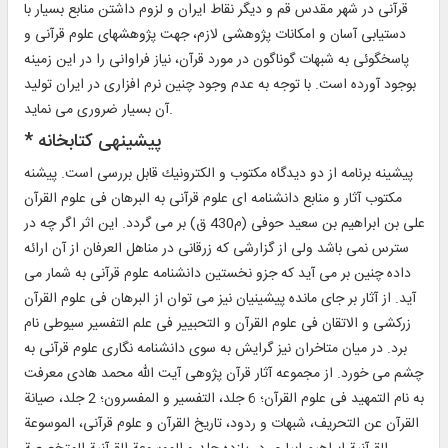
قرآنى در شهر مقدس قم و ديگر نقاط ايران و لزوم داشتن منابع بسيار با
دستيابى آسان و امكانات پژوهشى لازم، جهت پژوهشهاى علوم قرآنى و
پاسخگوئى به شبهات گوناگون در مورد قرآن، نياز فراوانى را در اين زمينه
بوجود آورده است. با توجه به عدم وجود چنين نرم افزارى در ايران توليد
آن بسيار ضرورى مى نمايد.
* پيشينه‏ى كتابخانه‏
پيشينه برنامه از دو ديدگاه مكتوب و الكترونيك قابل بررسى است. پيشنه
مكتوب آثار و منابع دانشنامه اى علوم قرآنى به البرهان فى علوم القرآن
على بن ابراهيم بن سعيد حوفى (م‏430 ق) بر مى گردد. اين اثر اگر چه در
سترس نمى باشد ولى از گزارشى كه زرقانى در مناهل العرفان از آن ارائه
داده چنين بر مى آيد كه جزو نخستين دانشنامه علوم قرآنى به شمار مى
آيد. از آثار بر جاى مانده پيشينيان نيز مى توان از البرهان فى علوم القرآن
زركشى و الاتقان فى علوم القرآن و التحبيير فى علم التفسير سيوطى نام
برد. در ميان متاخران نيز گرايش به سوى دانشنامه نگارى علوم قرآنى به
چشم مى خورد. از مجموعه آثار قرآن پژوهى آيت الله محمد هادى معرفت
به نام التمهيد فى علوم القرآن؛ 6 جلد، التفسير و المفسرون؛ 2 جلد، صيانة
القرآن عن التحريف، شبهات و ردود، تاريخ القرآن و علوم قرآنى، الموسوعة