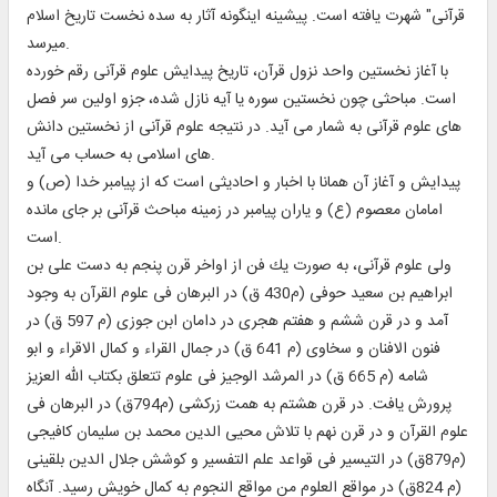
قرآنى" شهرت يافته است. پيشينه اينگونه آثار به سده نخست تاريخ اسلام
ميرسد.
با آغاز نخستين واحد نزول قرآن، تاريخ پيدايش علوم قرآنى رقم خورده
است. مباحثى چون نخستين سوره يا آيه نازل شده، جزو اولين سر فصل
هاى علوم قرآنى به شمار مى آيد. در نتيجه علوم قرآنى از نخستين دانش
هاى اسلامى به حساب مى آيد.
پيدايش و آغاز آن همانا با اخبار و احاديثى است كه از پيامبر خدا (ص) و
امامان معصوم (ع) و ياران پيامبر در زمينه مباحث قرآنى بر جاى مانده
است.
ولى علوم قرآنى، به صورت يك فن از اواخر قرن پنجم به دست على بن
ابراهيم بن سعيد حوفى (م‏430 ق) در البرهان فى علوم القرآن به وجود
آمد و در قرن ششم و هفتم هجرى در دامان ابن جوزى (م 597 ق) در
فنون الافنان و سخاوى (م 641 ق) در جمال القراء و كمال الاقراء و ابو
شامه (م 665 ق) در المرشد الوجيز فى علوم تتعلق بكتاب الله العزيز
پرورش يافت. در قرن هشتم به همت زركشى (م‏794ق) در البرهان فى
علوم القرآن و در قرن نهم با تلاش محيى الدين محمد بن سليمان كافيجى
(م‏879ق) در التيسير فى قواعد علم التفسير و كوشش جلال الدين بلقينى
(م 824ق) در مواقع العلوم من مواقع النجوم به كمال خويش رسيد. آن‏گاه