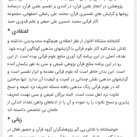
پژوهشى در اعجاز علمى قرآن؛ در آمدى بر تفسير علمى قرآن؛ درسنامه
روشها و گرايش هاى تفسيرى قرآن؛ محمد على رضائى اصفهانى، مجموعه
آثار قرآنى محمد حسين على صغير و غانم قدورى حمد.
* اعتقادى‏
كتابخانه مشكاة الانوار از نظر اعتقادى هيچگونه محدوديتى نداشته و
تلاش شده كليه آثار علوم قرآنى با گرايشهاى مذهبى گوناگون آورده شود.
هدف اصلى در اين برنامه گرد آورى منابع علوم قرآنى بوده است. از اين
رو در اين برنامه منابع قرآن پژوهى شيعى و سنى به طور يكسان آمده
است. اين بدان خاطر است كه علوم قرآنى مقدمه و ابزار تفسير است و
گرايشهاى مذهبى نقش چندانى در كميت و كيفيت آن ندارد. تنها مباحثى
كه در علوم قرآنى رنگ مذهبى يافته مسئله تحريف نزد شيعه و نسخ
تلاوت نزد اهل سنت است. البته بزرگان شيعى و سنى تهمت تحريف
پذيرى و نسخ تلاوت را رد نموده و آن را از ادعاهاى واهى تعداد اندكى از
عالمان بى تخصص دانسته اند.
* زبانى‏
خوشبختانه با تلاش پى گير پژوهشگران گروه قرآن و حضور فعال در