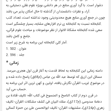
دشوار است. با گرد آورى منابع در هر دانشى بويژه علوم نقلى دستيابى به
آراء و نظرات دانشمندان از گذشته تا حال امكان پذير مى باشد.
چون در جمع آورى منابع هيچ محدوديتى وجود نداشته است، تعداد كتب
كتابخانه نسبت به كتابخانه ى نرم افزارهاى مشابه، بسيار چشمگير است.
سعى شده كتابخانه مشكاة الانوار از نظر موضوعات و مباحث علوم قرآنى،
جامع و كامل باشد.
آمار كلى كتابخانه اين برنامه به شرح زير است:
1. عنوان : 502
2. جلد : 596
* زمانى‏
دامنه زمانى اين كتابخانه به لحاظ قدمت به آغاز قرن اول هجرى ميرسد.
مسائل ابن ازرق كه توسط عبد الله بن عباس (م‏68ق) پاسخ داده شده و
در موضوع غريب القرآن نگارش يافته، اولين و كهن ترين اثر اين برنامه به
حساب مى آيد.
در قرن دوم از كتاب الناسخ و المنسوخ فى كتاب الله؛ تاليف قتادة بن
دعامة سدوسى (م‏117ق)، سلك البيان فى كشف مشكلات القرآن؛ تاليف
زهرى (م‏124ق)، مشتبهات القرآن؛ تاليف ابوالحسن على بن حمزة كسائى