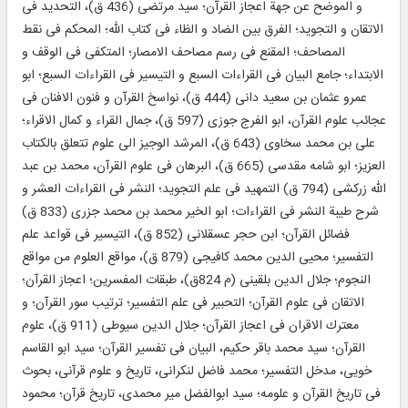
و الموضح عن جهة اعجاز القرآن؛ سيد مرتضى (436 ق)، التحديد فى
الاتقان و التجويد؛ الفرق بين الضاد و الظاء فى كتاب الله؛ المحكم فى نقط
المصاحف؛ المقنع فى رسم مصاحف الامصار؛ المتكفى فى الوقف و
الابتداء؛ جامع البيان فى القراءات السبع و التيسير فى القراءات السبع؛ ابو
عمرو عثمان بن سعيد دانى (444 ق)، نواسخ القرآن و فنون الافنان فى
عجائب علوم القرآن، ابو الفرج جوزى (597 ق)، جمال القراء و كمال الاقراء؛
على بن محمد سخاوى (643 ق)، المرشد الوجيز الى علوم تتعلق بالكتاب
العزيز؛ ابو شامه مقدسى (665 ق)، البرهان فى علوم القرآن، محمد بن عبد
الله زركشى (794 ق) التمهيد فى علم التجويد؛ النشر فى القراءات العشر و
شرح طيبة النشر فى القراءات؛ ابو الخير محمد بن محمد جزرى (833 ق)
فضائل القرآن؛ ابن حجر عسقلانى (852 ق)، التيسير فى قواعد علم
التفسير؛ محيى الدين محمد كافيجى (879 ق)، مواقع العلوم من مواقع
النجوم؛ جلال الدين بلقينى (م 824ق)، طبقات المفسرين؛ اعجاز القرآن؛
الاتقان فى علوم القرآن؛ التحبير فى علم التفسير؛ ترتيب سور القرآن؛ و
معترك الاقران فى اعجاز القرآن؛ جلال الدين سيوطى (911 ق)، علوم
القرآن؛ سيد محمد باقر حكيم، البيان فى تفسير القرآن؛ سيد ابو القاسم
خويى، مدخل التفسير؛ محمد فاضل لنكرانى، تاريخ و علوم قرآنى، بحوث
فى تاريخ القرآن و علومه؛ سيد ابوالفضل مير محمدى، تاريخ قرآن؛ محمود