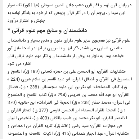
در پايان قرن نهم و آغاز قرن دهم، جلال الدين سيوطى (م‏911ق) تك سوار
اين ميدان، پرچم آن را در آثار قرآن پژوهى كه از خود به يادگار نهاده به
جنبش و اهتزاز درآورد.
* دانشمندان و منابع مهم علوم قرآنى‏
علوم قرآنى نيز همچون ساير علوم داراى متون و منابع بسيار و دانشمندان
بنام بى شمارى مى باشد. ذكر آنها و يا مرورى بر آنها در اينجا ملال آور
خواهد بود. به ناچار به برخى از دانشمندان و آثار مهم علوم قرآنى آنان
اشاره مى شود.
متشابهات القرآن؛ ابو الحسن على بن حمزه كسائى (189 ق)، الناسخ و
المنسوخ فى القرآن و فضائل القرآن؛ ابو عبيد قاسم بن سلام هروى (224 ه
ق)، كتاب المصاحف؛ ابو بكر بن ابى داود سجستانى (238 ه ق)، فضائل
القرآن؛ ابو عبد الله محمد بن ضريس (294 ه ق) كتاب الناسخ و المنسوخ
فى القرآن؛ محمد صفار (238 ه ق) الحجة فى القراءات؛ ابن خالويه (370
ه ق) الحجة للقراء السبعة؛ ابو الحسن فارسى (377 ق) اعجاز القرآن و
الانتصار للقرآن، ابو بكر محمد بن طيب باقلانى (403 ق)، تلخيص البيان
فى مجازات القرآن؛ سيد رضى (406 ق)، تنزيه القرآن عن المطاعن و
متشابه القرآن؛ عبد الجبار همدانى (415 ق)، الايات الناسخه و المنسوخه