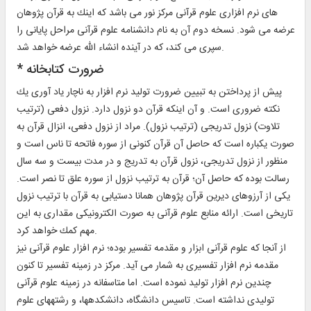
هاى نرم افزارى علوم قرآنى مركز نور مى باشد كه اينك به قرآن پژوهان
عرضه مى شود. نسخه دوم آن به نام دانشنامه علوم قرآنى مراحل پايانى را
سپرى مى كند، كه در آينده انشاء الله عرضه خواهد شد.
* ضرورت كتابخانه‏
پيش از پرداختن به تبيين ضرورت توليد نرم افزار به ناچار ياد آورى يك
نكته ضرورى است. و آن اينكه قرآن دو نزول دارد. نزول دفعى (ترتيب
تلاوت) نزول تدريجى (ترتيب نزول). مراد از نزول دفعى، انزال قرآن به
صورت يكباره است كه حاصل آن قرآن كنونى از سوره فاتحه تا ناس است و
منظور از نزول تدريجى، نزول قرآن به تدريج و در مدت بيست و سه سال
رسالت بوده كه حاصل آن؛ قرآن به ترتيب نزول از سوره علق تا نصر است.
يكى از آرزوهاى ديرين قرآن پژوهان همانا دستيابى به قرآن با ترتيب نزول
تاريخى است. ارائه منابع علوم قرآنى به صورت الكترونيكى مقدارى به اين
مهم كمك خواهد كرد.
از آنجا كه علوم قرآنى ابزار و مقدمه تفسير بوده؛ نرم افزار علوم قرآنى نيز
مقدمه نرم افزار تفسيرى به شمار مى آيد. مركز در زمينه تفسير تا كنون
چندين نرم افزار توليد نموده است. اما متاسفانه در زمينه علوم قرآنى
توليدى نداشته است. تاسيس دانشگاه، دانشكده‏ها، و رشته‏هاى علوم