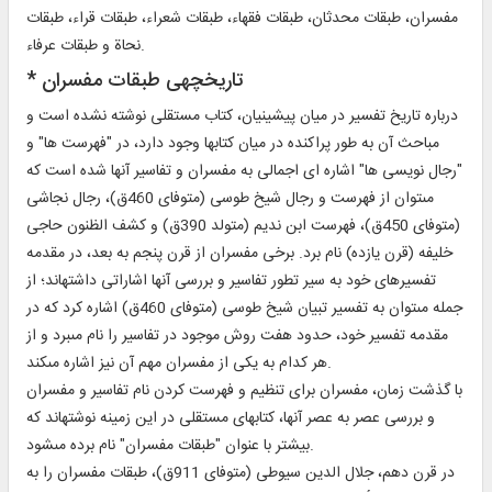
مفسران، طبقات محدثان، طبقات فقهاء، طبقات شعراء، طبقات قراء، طبقات
نحاة و طبقات عرفاء.
* تاريخچه‏ى طبقات مفسران‏
درباره تاريخ تفسير در ميان پيشينيان، كتاب مستقلى نوشته نشده است و
مباحث آن به طور پراكنده در ميان كتابها وجود دارد، در "فهرست ها" و
"رجال نويسى ها" اشاره اى اجمالى به مفسران و تفاسير آنها شده است كه
مى‏توان از فهرست و رجال شيخ طوسى (متوفاى 460ق)، رجال نجاشى
(متوفاى 450ق)، فهرست ابن نديم (متولد 390ق) و كشف الظنون حاجى
خليفه (قرن يازده) نام برد. برخى مفسران از قرن پنجم به بعد، در مقدمه
تفسيرهاى خود به سير تطور تفاسير و بررسى آنها اشاراتى داشته‏اند؛ از
جمله مى‏توان به تفسير تبيان شيخ طوسى (متوفاى 460ق) اشاره كرد كه در
مقدمه تفسير خود، حدود هفت روش موجود در تفاسير را نام مى‏برد و از
هر كدام به يكى از مفسران مهم آن نيز اشاره مى‏كند.
با گذشت زمان، مفسران براى تنظيم و فهرست كردن نام تفاسير و مفسران
و بررسى عصر به عصر آنها، كتابهاى مستقلى در اين زمينه نوشته‏اند كه
بيشتر با عنوان "طبقات مفسران" نام برده مى‏شود.
در قرن دهم، جلال الدين سيوطى (متوفاى 911ق)، طبقات مفسران را به