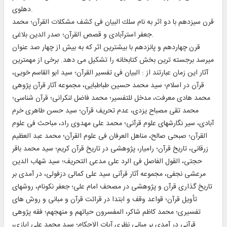
دهلوى.
قرن سيزدهم با دو اثر به نام سلك البيان فى كشف مشكلات القرآن؛ محمد
جعفر استرآبادى و قصص القرآن؛ صدر الدين بلاغى.
قرن چهاردهم و پانزدهم با بيشترين اثر كه به بيش از چهار صد عنوان
ميرسد برجسته ترين بخش كتابخانه را تشكيل مى دهد. برخى از مهمترين
آثار اين زمان عبارتند از : البيان فى تفسير القرآن؛ سيد ابو القاسم خويى،
قرآن در اسلام؛ سيد محمد حسين طباطبايى، مجموعه آثار قرآن پژوهى
محمد هادى معرفت، مدخل للتفسير؛ محمد فاضل لنكرانى؛ قرآن شناسى؛
محمد تقى مصباح يزدى، عدم تحريف قرآن؛ سيد حسن طاهرى خرم
آبادى، سير نگارشهاى علوم قرآنى؛ محمد على مهدوى راد، مباحث فى علوم
القرآن؛ صبحى صالح، مناهل العرفان فى علوم القرآن؛ محمد عبد العظيم
زرقانى، تاريخ قرآن؛ راميار، پژوهشى در تاريخ قرآن كريم؛ سيد محمد باقر
حجتى، القول الفاصل فى الرد على مدعى التحريف؛ سيد شهاب الدين
مرعشى نجفى، مجموعه آثار قرآنى سيد على كمالى دزفولى، در آمدى بر
تاريخ گذارى قرآن و پژوهشى در مصحف امام على؛ جعفر نكونام، روشهاى
تأويل قرآن؛ قواعد وقف و ابتدا در قرائت قرآن و مبانى و روش هاى
تفسيرى؛ محمد كاظم شاكر، المفسرون حياتهم و منهجهم؛ فقه پژوهى
قرآنى در آمدى بر مبانى نظرى آيات الاحكام؛ سيد محمد على ايازى،