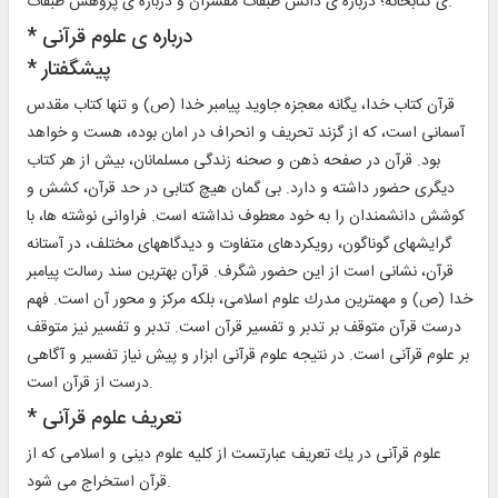
ى كتابخانه؛ درباره ‏ى دانش طبقات مفسران و درباره ‏ى پژوهش طبقات.
* درباره ‏ى علوم قرآنى‏
* پيشگفتار
قرآن كتاب خدا، يگانه معجزه جاويد پيامبر خدا (ص) و تنها كتاب مقدس
آسمانى است، كه از گزند تحريف و انحراف در امان بوده، هست و خواهد
بود. قرآن در صفحه ذهن و صحنه زندگى مسلمانان، بيش از هر كتاب
ديگرى حضور داشته و دارد. بى گمان هيچ كتابى در حد قرآن، كشش و
كوشش دانشمندان را به خود معطوف نداشته است. فراوانى نوشته ها، با
گرايشهاى گوناگون، رويكردهاى متفاوت و ديدگاه‏هاى مختلف، در آستانه
قرآن، نشانى است از اين حضور شگرف. قرآن بهترين سند رسالت پيامبر
خدا (ص) و مهمترين مدرك علوم اسلامى، بلكه مركز و محور آن است. فهم
درست قرآن متوقف بر تدبر و تفسير قرآن است. تدبر و تفسير نيز متوقف
بر علوم قرآنى است. در نتيجه علوم قرآنى ابزار و پيش نياز تفسير و آگاهى
درست از قرآن است.
* تعريف علوم قرآنى‏
علوم قرآنى در يك تعريف عبارتست از كليه علوم دينى و اسلامى كه از
قرآن استخراج مى شود.