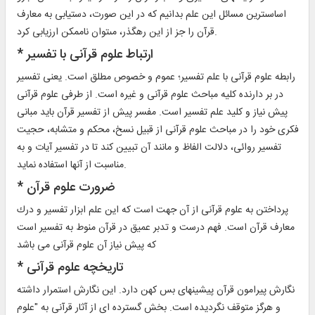
اساسى‏ترين مسائل اين علم بدانيم كه در اين صورت، دستيابى به معارف
قرآن را جز از اين رهگذر، مى‏توان ناممكن ارزيابى كرد.
* ارتباط علوم قرآنى با تفسير
رابطه علوم قرآنى با علم تفسير؛ عموم و خصوص مطلق است. يعنى تفسير
در بر دارنده كليه مباحث علوم قرآنى و غيره است. از طرفى علوم قرآنى
پيش نياز و كليد علم تفسير است. مفسر پيش از تفسير قرآن بايد مبانى
فكرى خود را در مباحث علوم قرآنى از قبيل نسخ، محكم و متشابه، حجيت
تفسير روائى، دلالت الفاظ و مانند آن تبيين كند تا در تفسير آيات و به
مناسبت از آنها استفاده نمايد.
* ضرورت علوم قرآن‏
پرداختن به علوم قرآنى از آن جهت است كه اين علم ابزار تفسير و درك
معارف قرآن است. فهم درست و تدبر عميق در قرآن منوط به تفسير است
كه پيش نياز آن علوم قرآنى مى باشد
* تاريخچه علوم قرآنى‏
نگارش پيرامون قرآن پيشينه‏اى بس كهن دارد. اين نگارش استمرار داشته
و هرگز متوقف نگرديده است. بخش گسترده اى از آثار قرآنى به "علوم