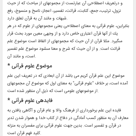
و درتعريف اصطلاحى آن عبارتست از مجموعه‏اى از مباحث كه از حيث
نزول، ترتيب، جمع، كتابت، قرائت، تفسير، اعجاز، ناسخ و منسوخ، رفع
شبهات و مانند آن به قرآن تعلق دارد.
بنابراين، علوم قرآنى به معناى اصطلاحى يعنى مجموعه‏اى از علوم كه در هر
يك از آنها قرآن اعتبارى خاص دارد و از وجهى معين مورد بحث قرار
مى‏گيرد. مثلا قرآن از آن حيث كه مجموعه‏اى از الفاظ است موضوع علم
قرائت است. و از آن حيث كه شرح و معنا مى‏شود موضوع علم تفسير
است، و مانند آن.
* موضوع علوم قرآنى‏
موضوع اين علم قرآن كريم مى باشد از آن ابعادى كه در تعريف اين علم
آمده است، بر خلاف "علوم قرآنى" به معناى اول كه موضوع آن مجموعه‏اى
از موضوع‏هاى علومى است كه ذيل آن منظور شده است.
* فايده‏ى علوم قرآنى‏
فايده اين علم برخوردارى از فرهنگ والا و عام قرآن و آگاهى يافتن به
معارف آن به منظور كسب آمادگى در دفاع از كتاب خدا و هموار شدن تدبر
در قرآن و تفسير است. بدين جهت علوم قرآنى براى مفسران به منزله
كليد فهم قرآن است.