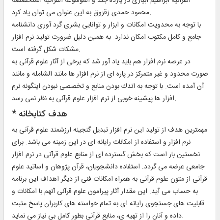
القرآنية ابراهيم ابيارى در يازده جلد و الموسوعة القرآنية المتخصصة
محمود حمدى زقزوق به اين عنوان مى توان ياد كرد.
با توجه به محدويت امكانات و ابزار و توانايى بشرى گرد آورى دانشنامه
جامع و كامل مكتوب امكان ندارد. به همين دليل ضرورت توليد نرم افزار
مشكات شكل گرفته است.
در عرصه نرم افزار هم بايد ياد آور شد كه برخى از آثار علوم قرآنى به
صورت محدود و غير متمركز در پاره اى از نرم افزار ها مانند الشامله و مانند
آن آمده است. با توجه به اندك بودن منابع و تخصصى نبودن اينگونه نرم
افزار ها پيشينه خوبى از نرم افزار علوم قرآنى به نظر نمى رسد.
* هدف كتابخانه‏
مهمترين هدف از توليد اين نرم افزار تبديل گنجينه ارزشمند علوم قرآنى به
نرم افزار و استفاده از امكانات رايانه اى در اين زمينه مى باشد. براى
نخستين بار است كه بخش گسترده اى از منابع علوم قرآنى در نرم افزار
جامعى عرضه مى گردد. استفاده دانشجويان، قرآن پژوهان و اساتيد علوم
قرآنى از متون علوم قرآنى به همراه امكانات فنى از ديگر اهداف اين برنامه
به حساب مى آيد. اين مقدار آثار پيرامون علوم قرآنى آنهم با امكانات و
قابليت هاى جستجوى رايانه اى به تمام خواسته هاى كاربران پاسخ مثبت
داده و آنان را از تهيه ى، منابع قرآنى بطور كامل بى نياز مى نمايد.