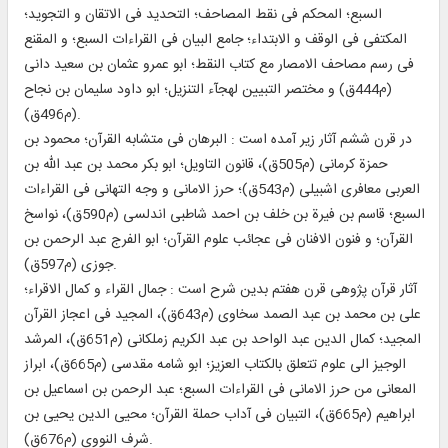
السبع؛ المحكم فى نقط المصاحف؛ التحديد فى الاتقان و التجويد؛
المكتفى فى الوقف و الابتداء؛ جامع البيان فى القراءات السبع؛ و المقنع
فى رسم مصاحف الامصار مع كتاب النقط؛ ابو عمرو عثمان بن سعيد دانى
(م‏444ق) و مختصر التبيين لهجآء التنزيل؛ ابو داود سليمان بن نجاح
(م‏496ق).
در قرن ششم آثار زير آمده است : البرهان فى متشابه القرآن؛ محمود بن
حمزة كرمانى (م‏505ق)، قانون التاويل؛ ابو بكر محمد بن عبد الله بن
العربى معافرى اشبيلى (م‏543ق)؛ حرز الامانى و وجه التهانى فى القراءات
السبع؛ قاسم بن فيرة بن خلف بن احمد شاطبى اندلسى (م‏590ق)، نواسخ
القرآن؛ و فنون الافنان فى عجائب علوم القرآن؛ ابو الفرج عبد الرحمن بن
جوزى (م‏597ق).
آثار قرآن پژوهى قرن هفتم بدين شرح است : جمال القراء و كمال الاقراء؛
على بن محمد بن عبد الصمد سخاوى (م‏643ق)، المجيد فى اعجاز القرآن
المجيد؛ كمال الدين عبد الواحد بن عبد الكريم زملكانى (م‏651ق)، المرشد
الوجيز الى علوم تتعلق بالكتاب العزيز؛ ابو شامه مقدسى (م‏665ق)، ابراز
المعانى من حرز الامانى فى القراءات السبع؛ عبد الرحمن بن اسماعيل بن
ابراهيم (م‏665ق)، التبيان فى آداب حملة القرآن؛ محيى الدين يحيى بن
شرف النووى (م‏676ق).