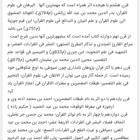
قرن هشتم با هيجده اثر همراه است كه مهمترين آنها : البرهان فى علوم
القرآن؛ بدر الدين محمد بن عبد الله زركشى (م‏794ق)، الفوائد المشوق
الى علوم القرآن و علم البيان و البدائع فى علوم القرآن؛ ابن قيم جوزية
(م‏751ق) مى باشد.
از قرن نهم دوازده كتاب آمده است كه مشهورترين آنها بدين شرح است :
سراج القارئ المبتدى و تذكار المقرئ المنتهى؛ النشر فى القراءات العشر؛ و
التمهيد فى علم التجويد؛ ابن جزرى (م‏833ق) و التيسير فى قواعد علم
التفسير؛ محيى الدين محمد بن سليمان كافيجى (م‏879ق)
قرن دهم با آثار قرآن پژوهان نامدارى چون سيوطى به اوج شكوفايى خود
رسيده است. از جمله آثار وى مى توان از الاتقان فى علوم القرآن؛ التحبير
فى علم التفسير؛ طبقات المفسرين و معترك الاقران فى اعجاز القرآن ياد
كرد.
قرن يازدهم با دو اثر به نام طبقات المفسرين؛ احمد بن محمد ادنه وى و
ارجوزة فى معرفة الوقوف؛ محمد بن عبد الحميد ( حكيم زاده ).
قرن دوازدهم با چهار اثر به نام تواتر القرآن؛ محمد بن حسن حر عاملى،
اتحاف فضلاء البشر فى القراءات الاربعة عشر؛ احمد بن محمد بن عبد
الغنى دمياطى و غيث النفع فى القراءات السبع؛ على بن محمد نورى
سفاقسى و الفوز الكبير فى اصول التفسير؛ ولى الله احمد بن عبد الرحيم