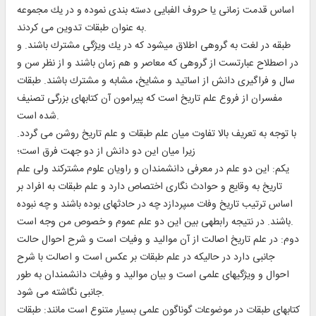
اساس قدمت زمانى يا حروف الفبايى دسته بندى نموده و در يك مجموعه
به عنوان طبقات تدوين مى كردند.
طبقه در لغت به گروهى اطلاق ميشود كه در يك ويژگى مشترك باشند. و
در اصطلاح عبارتست از گروهى كه معاصر و هم زمان باشند و از نظر سن و
سال و فراگيرى دانش از اساتيد و مشايخ، مشابه و مشترك باشند. طبقات
مفسران از فروع علم تاريخ است كه پيرامون آن كتابهاى بزرگى تصنيف
شده است.
با توجه به تعريف بالا تفاوت ميان علم طبقات و علم تاريخ روشن مى گردد.
زيرا ميان اين دو دانش از دو جهت فرق است؛
يكم: اين دو علم در معرفى دانشمندان و راويان علوم مشتركند ولى علم
تاريخ به وقايع و حوادث نگارى اختصاص دارد و علم طبقات به افراد بر
اساس ترتيب تاريخ وفات مى‏پردازد چه در حادثه‏اى بوده باشند و چه نبوده
باشند. در نتيجه رابطه‏ى بين اين دو علم عموم و خصوص من وجه است.
دوم: در علم تاريخ اصالت از آن مواليد و وفيات است و شرح احوال حالت
جانبى دارد در حاليكه در علم طبقات بر عكس است و اصالت با شرح
احوال و ويژگيهاى علمى است و بيان مواليد و وفيات دانشمندان به طور
جانبى نگاشته مى شود.
كتابهاى طبقات در موضوعات گوناگون علمى بسيار متنوع است مانند: طبقات