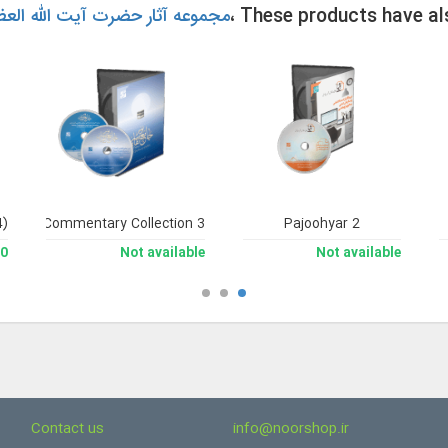
، These products have a
مجموعه آثار حضرت آیت الله الع
4)
nsive Commentary Collection 3
Pajoohyar 2
man
Not available
Not available
Contact us
info@noorshop.ir