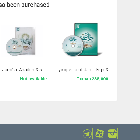
lso been purchased
Jami’ al-Ahadith 3.5
Library and Enclyclopedia of Jami` Fiqh 3
Not available
238,000 Toman