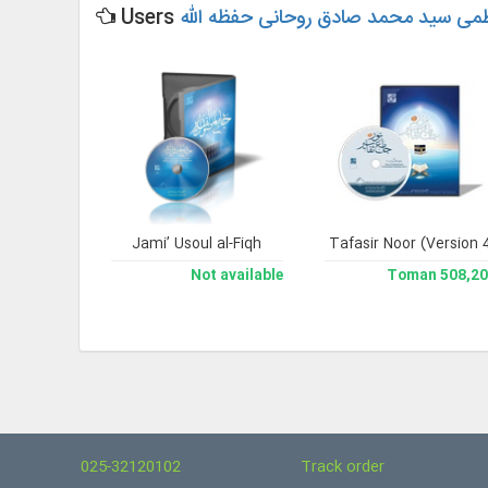
ظمی سید محمد صادق روحانی حفظه الله
Users
ahdi’ism
Jami’ Usoul al-Fiqh
Jami` Tafasir Noor (Version 
Noor Comprehe
193,200 Toman
Not available
508,200 To
025-32120102
Track order