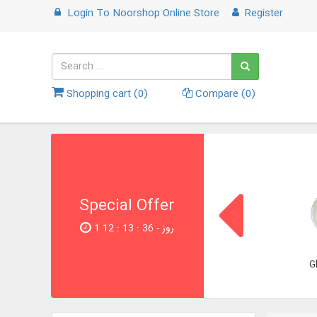
Login
To
Noorshop Online Store
Register
Shopping cart (
0
)
Compare (
0
)
Special Offer
1 روز - 35 : 13 : 12
G