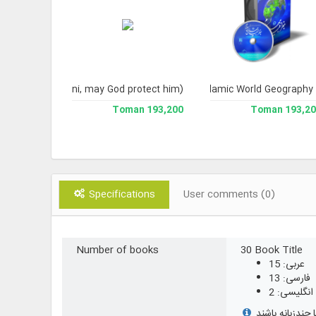
Ali Husayni Milani, may God protect him)
osrowshahi
Islamic World Geography
Jami` U
 available
193,200 Toman
193,200 To
Specifications
User comments (0)
Number of books
30 Book Title
عربی: 15
فارسی: 13
انگلیسی: 2