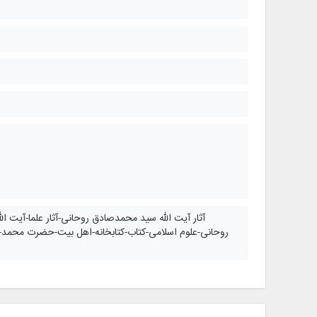
آثار آیت الله سید محمدصادق روحانی-آثار علما-آی
روحانی-علوم اسلامی-کتاب-کتابخانه-اهل بیت-حضرت محمد-محمد