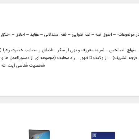
ر 66 جلد از آثار معظم له در موضوعات: – اصول فقه – فقه فتوایی – فقه استدلالی – عقاید – اخل
 منهاج الصالحین – امر به معروف و نهی از منکر – فضایل و مصایب حضرت زهرا (سلا
ی فرجه الشریف) – از ولادت تا ظهور – راه سعادت (مجموعه ای از دستورالعمل ها و
شخصیت شناسی آیت الله الع