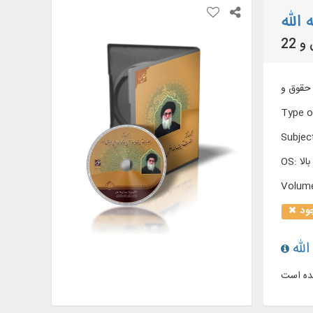
الله
Type o
Subjec
OS
:
Volum
ود
لله