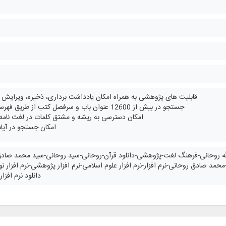
قابلیت های پژوهشی به همراه امکان یادداشت برداری، ذخیره، ویرایش
جستجو در بیش از 12600 عنوان باب و سرفصل کتب از طریق فهرست گزینشی
امکان دسترسی به ریشه و مشتق کلمات در لغت نامه 
امکان جستجو در آیات
ت الله روحانی-فرهنگ لغت-پژوهشی-دانلود قرآن-روحانی-سید روحانی-سید محمد ص
 صادق روحانی-نرم افزار-نرم افزار علوم اسلامی-نرم افزار پژوهشی-نرم افزار نور
دانلود نرم افزا