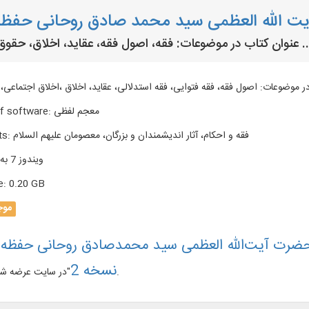
ت الله العظمی سید محمد صادق روحانی حفظه 
وضوعات: فقه، اصول فقه، عقاید، اخلاق، حقوق و ...
معجم لفظی
:
f software
فقه و احکام، آثار اندیشمندان و بزرگان، معصومان علیهم السلام
:
ts
ویندوز 7 به بالا
e
:
0.20 GB
موج
حضرت آیت‌الله العظمی سید محمدصادق روحانی حفظه ا
نسخه 2
"در سایت عرضه شده است.