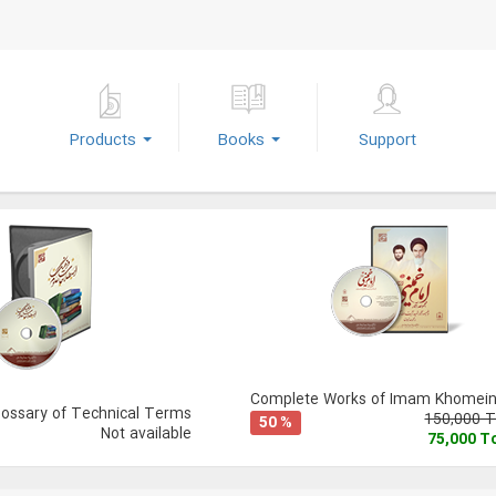
Products
Books
Support
Complete Works of Imam Khomeini
lossary of Technical Terms
150,000 
50 %
Not available
75,000 