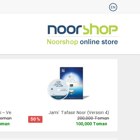
 – Version 3
Jami` Tafasir Noor (Version 4)
Toman
200,000 Toman
50 %
Toman
100,000 Toman