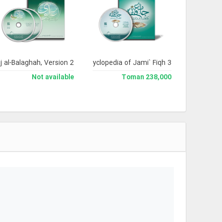
j al-Balaghah, Version 2
Library and Enclyclopedia of Jami` Fiqh 3
Not available
238,000 Toman