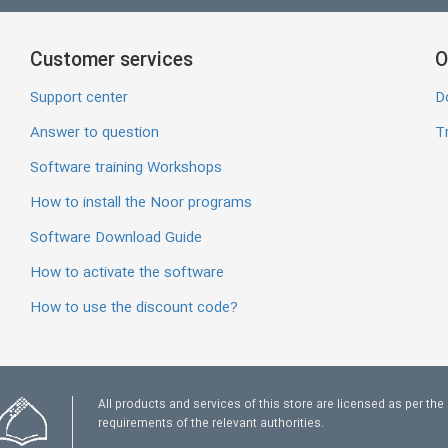
Customer services
O
Support center
D
Answer to question
Tr
Software training Workshops
How to install the Noor programs
Software Download Guide
How to activate the software
How to use the discount code?
All products and services of this store are licensed as per the
requirements of the relevant authorities.