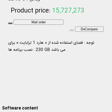
Product price:
15,727,273
Toman
Mail order
DoCompare
توجه : فضای استفاده شده از « هارد 1 ترابایت » برای
نصب برنامه ها : ‎230 GB می باشد.
مجموعه نرم افزارهای نور بر روی هارد (1 ترابایت)
106 عنوان از نرم افزارهای مرکز
تحقیقات کامپیوتری علوم اسلامی
Software content