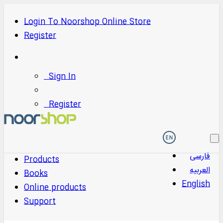
Login
To
Noorshop Online Store
Register
Sign In
Register
فارسی
Products
العربیه
Books
English
Online products
Support