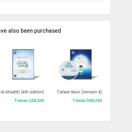
ave also been purchased
Al-Ahadith (4th edition)
Jami` Tafasir Noor (Version 4)
228,200 Toman
508,200 Toman