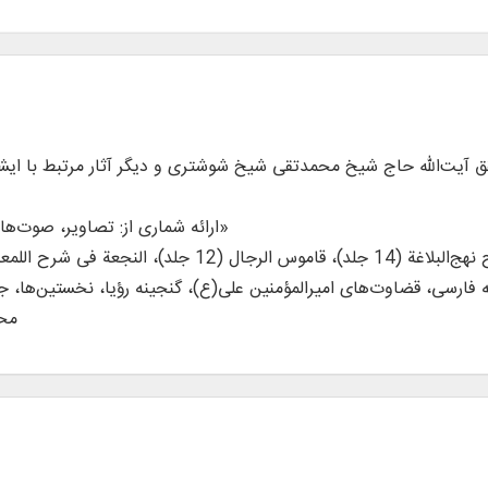
* ارائه شماری از: تصاویر، صوت‌ها و فیلم‌های مرتبط با ایشان در بخش «نگارخانه»
 جلد)، هفده رساله فارسی، قضاوت‌های امیرالمؤمنین علی(ع)، گنجینه رؤیا، نخستی
مح