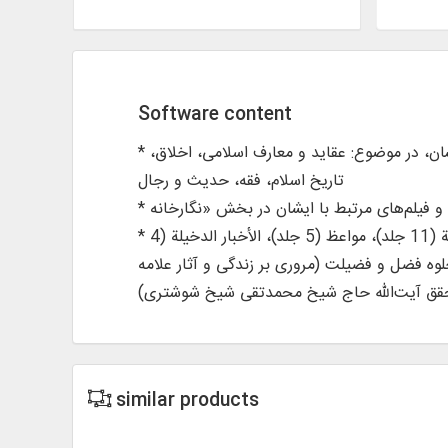
Software content
* متن 21 عنوان در 63 جلد کتاب از آثار علامه محقق آیت‌الله حاج شیخ محمدتقی شیخ شوشتری و دیگر آثار مرتبط با ایشان، در موضوع: عقاید و معارف اسلامی، اخلاق،
تاریخ اسلام، فقه، حدیث و رجال
* ارائه کتاب‌هایی همچون: بهجة الصباغة فی شرح نهج‌البلاغة (14 جلد)، قاموس الرجال (12 جلد)، النجعة فی شرح اللمعة (11 جلد)، مواعظ (5 جلد)، الأخبار الدخیلة (4
ن‌ها، جلوه فضل و فضیلت (مروری بر زندگی و آثار علامه
قق آیت‌الله حاج شیخ محمدتقی شیخ شوشتری)
similar products