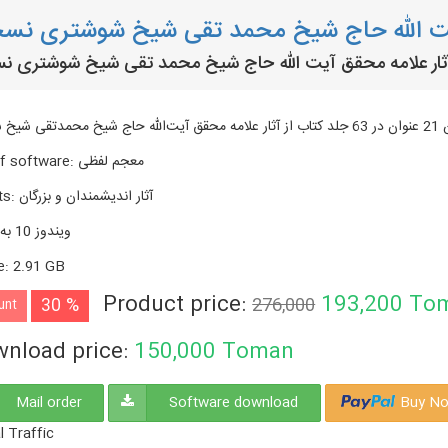
یت الله حاج شیخ محمد تقی شیخ شوشتری نسخه
ثار علامه محقق آیت الله حاج شیخ محمد تقی شیخ شوشتری نس
حاج شیخ محمدتقی شیخ شوشتری
معجم لفظی
:
f software
آثار اندیشمندان و بزرگان
:
ts
ویندوز 10 به بالا
e
:
2.91 GB
Product price:
193,200
To
30 %
276,000
unt
nload price:
150,000
Toman
Mail order
Software download
Buy No
l Traffic