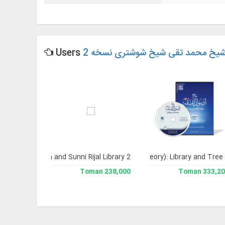
ج شیخ محمد تقی شیخ شوشتری نسخه 2
Users
Version 2).
Jami` Usoul al-Fiqh (Encyclopedia of Legal Theory): Library and Tree
Shia and Sunni Rijal Library 2.
508,200 Toman
238,000 Toman
333,200 To