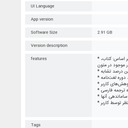
UI Language
App version
Software Size
2.91 GB
Version description
* بهره‌مندی از موتور جست‌وجوی پیشرفته نور، با قابلیت‌های: اولویت‌دهی پیشرفته به پاسخ‌ها، پالایش نتایج جست‌وجو بر اساس: کتاب،
features
ر موجود در متون
یین درصد تشابه
د دوره لغت‌نامه
وهش‌های کاربر
ه ترجمه فارسی
 ساماندهی آنها
نظر توسط کاربر
Tags