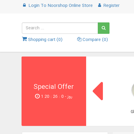
Login
To
Noorshop Online Store
Register
Shopping cart (
0
)
Compare (
0
)
Special Offer
1 روز - 0 : 26 : 20
G