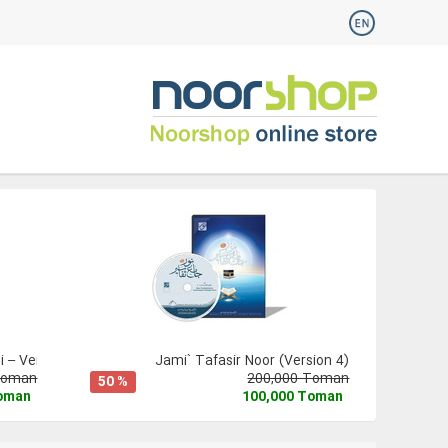
 – Version 3
Jami` Tafasir Noor (Version 4)
Toman
200,000 Toman
50 %
Toman
100,000 Toman