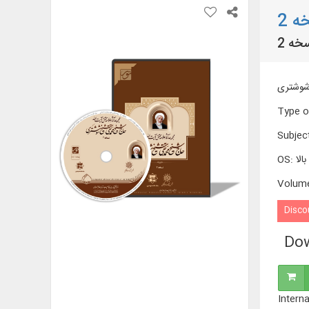
 2
خه 2
Type o
Subjec
OS
:
Volum
Disco
Dow
Interna