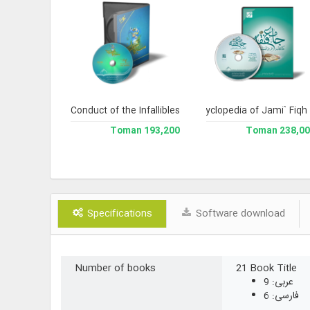
eography 2
Conduct of the Infallibles
Library and Enclyclopedia of Jami` Fiqh
193,200 Toman
193,200 Toman
238,000 To
Specifications
Software download
Number of books
21 Book Title
عربی: 9
فارسی: 6