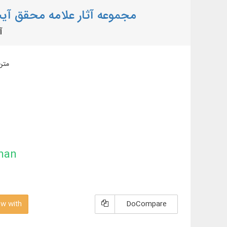
مجموعه آثار علامه محقق آ
آ
متن 21 عنوان در 63 جلد کتاب از آثار علامه محقق آیت‌الله 
man
w with
DoCompare