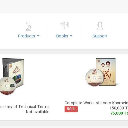
Products
Books
Support
Complete Works of Imam Khomeini
lossary of Technical Terms
150,000 
50 %
Not available
75,000 