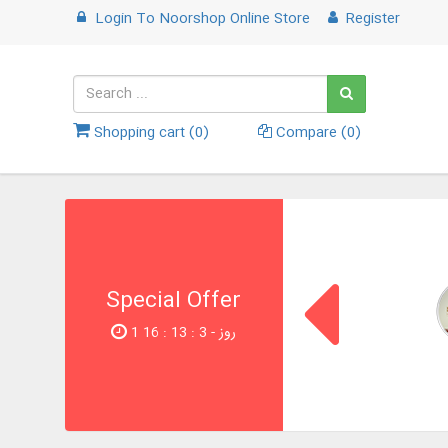
Login
To
Noorshop Online Store
Register
Shopping cart (
0
)
Compare (
0
)
Special Offer
1 روز - 2 : 13 : 16