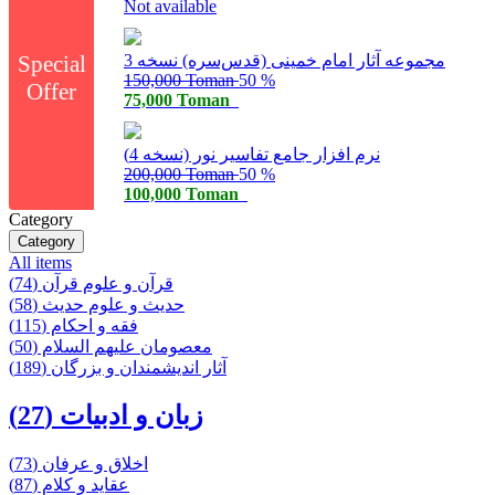
Not available
مجموعه آثار امام خمینی (‌قدس‌سره) نسخه 3
Special
150,000 Toman
50 %
Offer
75,000 Toman
نرم افزار جامع تفاسیر نور (نسخه 4)
200,000 Toman
50 %
100,000 Toman
Category
Category
All items
قرآن و علوم قرآن (74)
حدیث و علوم حدیث (58)
فقه و احکام (115)
معصومان علیهم السلام (50)
آثار اندیشمندان و بزرگان (189)
زبان و ادبیات (27)
اخلاق و عرفان (73)
عقاید و كلام (87)