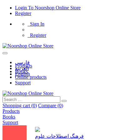
Login
To
Noorshop Online Store
Register
Sign In
Register
فارسی
Products
العربیه
Books
English
Online products
Support
Shopping cart (
0
)
Compare (
0
)
Products
Books
Support
فرهنگ اصطلاحات علوم