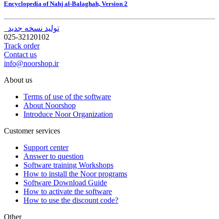
Encyclopedia of Nahj al-Balaghah, Version 2
تولید نسخه جدید
025-32120102
Track order
Contact us
info@noorshop.ir
About us
Terms of use of the software
About Noorshop
Introduce Noor Organization
Customer services
Support center
Answer to question
Software training Workshops
How to install the Noor programs
Software Download Guide
How to activate the software
How to use the discount code?
Other