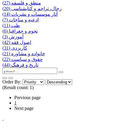
منطق و فلسفه (27)
رجال، تراجم و کتابشناسی (20)
آثار موسسات و نشریات (14)
ادعیه و مناجات (7)
طب (11)
نجوم و جغرافیا (6)
آموزش (3)
اصول فقه (42)
کاربردی (31)
خانواده و مشاوره (21)
حقوق و سیاست (22)
تاریخ و فرهنگ (44)
Order By:
(Result count: 1)
Previous page
1
Next page