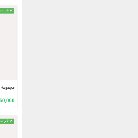
قابل دان
مجموعه آ
150,000 توم
قابل دان