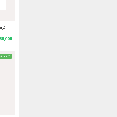
فره
150,000 توم
قابل دان