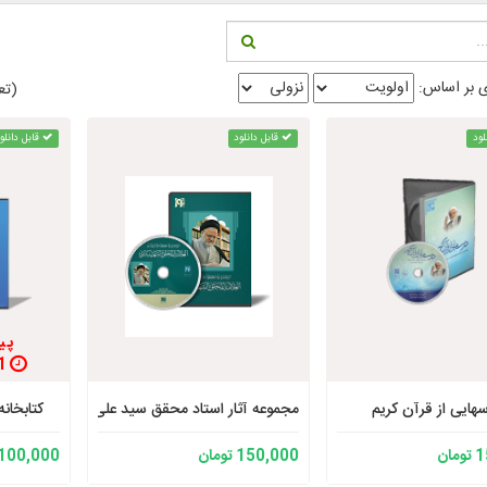
 بر اساس:
(تعد
لود
قابل دانلود
قابل دانلو
پی
1 روز - 11 : 5 : 17
هایی از قرآن کریم
مجموعه آثار استاد محقق سید علی شهرستانی
کتابخان
ان
150,000 تومان
100,000 تومان