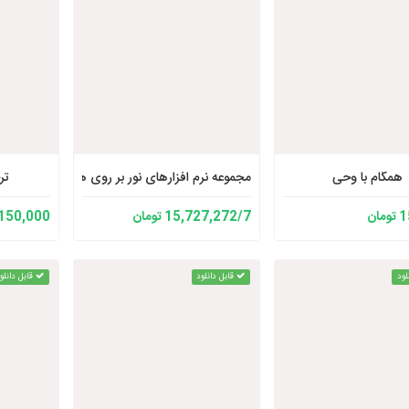
همگام با وحی
مجموعه نرم افزارهای نور بر روی هارد (1 ترابایت)
تر
ان
15,727,272/7 تومان
150,000 تومان
لود
قابل دانلود
قابل دانلو