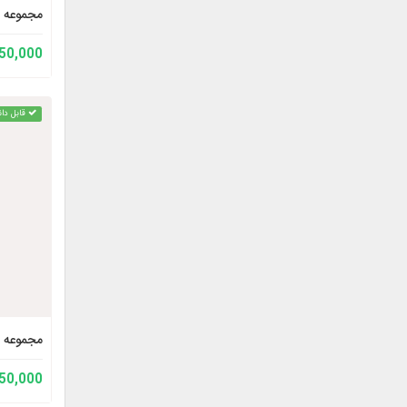
مجموعه آث
150,000 توم
قابل دان
مجموعه آ
150,000 توم