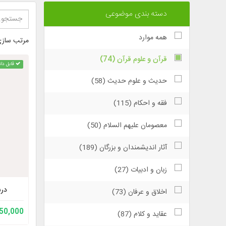
دسته بندی موضوعی
همه موارد
مرتب سازی
قرآن و علوم قرآن (74)
قابل دان
حدیث و علوم حدیث (58)
فقه و احکام (115)
معصومان علیهم السلام (50)
آثار اندیشمندان و بزرگان (189)
زبان و ادبیات (27)
درس
اخلاق و عرفان (73)
150,000 توم
عقاید و كلام (87)