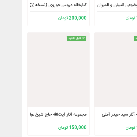
وعی التبیان و المیزان
ر قدس سره الاصدار الثانی
کتابخانه دروس حوزوی (نسخه 2)
200,000 تومان
د
قابل دانلود
آثار سید حیدر آملی
مجموعه آثار آيت‌الله حاج شیخ عباس ایزدی رحمه الل
150,000 تومان