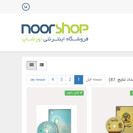
صفحه قبل
1
2
3
4
صفحه بعد
اد نتایج: 87)
د
قابل دانلود