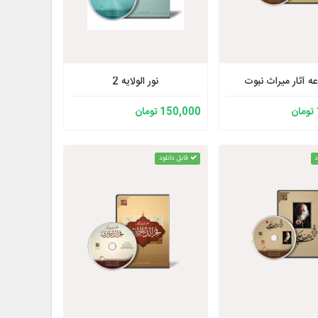
ه آثار میراث نبوت
نور الولایه 2
150,000 تومان
د
قابل دانلود