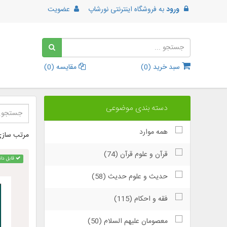
ورود
به
فروشگاه اینترنتی نورشاپ
عضویت
سبد خرید (
0
)
مقایسه (
0
)
دسته بندی موضوعی
همه موارد
مرتب سازی
قرآن و علوم قرآن (74)
قابل دان
حدیث و علوم حدیث (58)
فقه و احکام (115)
معصومان علیهم السلام (50)