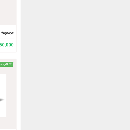
مجموعه آ
150,000 توم
قابل دان