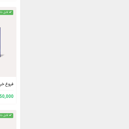
قابل دان
فروغ خرد
150,000 توم
قابل دان