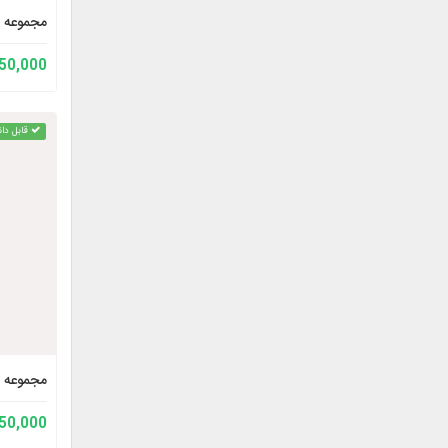
مجموعه آ
150,000 توم
قابل دان
مجموعه آ
150,000 توم