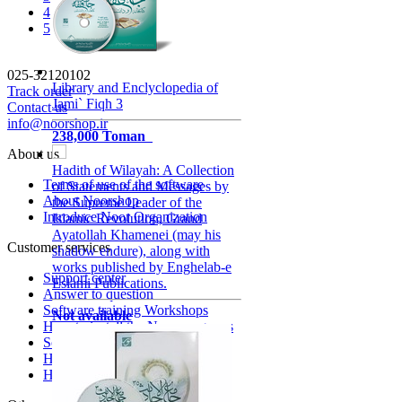
4
5
025-32120102
Library and Enclyclopedia of
Track order
Jami` Fiqh 3
Contact us
info@noorshop.ir
238,000 Toman
About us
Hadith of Wilayah: A Collection
Terms of use of the software
of Statements and Messages by
About Noorshop
the Supreme Leader of the
Introduce Noor Organization
Islamic Revolution, Grand
Ayatollah Khamenei (may his
Customer services
shadow endure), along with
works published by Enghelab-e
Support center
Eslami Publications.
Answer to question
Software training Workshops
Not available
How to install the Noor programs
Software Download Guide
How to activate the software
How to use the discount code?