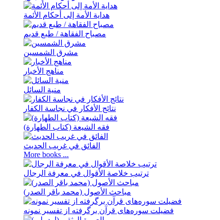
هدایة الأمة إلی أحکام الأئمة
مصباح الفقاهة / طبع قدیم
مشرق الشمسین
مناهج الأخبار
منیة السائل
نتائج الأفکار في نجاسة الکفار
فقه الشیعة (کتاب الطهارة)
الفائق في غريب الحديث
More books ...
ترتيب خلاصة الأقوال في معرفة الرجال
مباحث الأصول (محمد باقر الصدر)
فضيلت سوره‌های قرآن برگرفته از تفسير نمونه