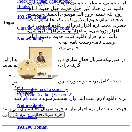
Index of Persian Philosophical
امام خمینی-امام-امام خمینی-فرهنگ لغت-پژوهشی-
Books.
دانلود قرآن-جهاد اکبر-چهل حدیث-چهل حدیث امام-
روح الله خمینی-روح الله موسوی الخمینی-صحیفه-
193,200 Toman
صحیفه امام-علوم اسلامی-کتاب-کتابخانه-اهل بیت-
Tags
حضرت محمد-نرم افزار-نرم افزار علوم اسلامی-نرم
Quranic Questions for Youth 1
افزار پژوهشی-نرم افزار نور-نرم افزار آموزشی-
دانلود نرم افزار-دانلود کتاب-حدیث-وصیت امام-
Not available
وصیت نامه-وصیت نامه الهی-وصیت نامه امام
خمینی-وصیت نامه سیاسی
در صورتیکه سریال فعال سازی دارید یا قبلا خریداری کردید از این
گزینه برای دانلود نرم افزار استفاده نمایید
3.31 GB
نسخه کامل
نسخه کامل برنامه و بصورت برون خط قابل استفاده می
باشد.
Series of Ethics Lessons by
Download
Professor Tavakol (Version 2).
کنید.
برای دانلود لازم است ابتدا
وارد
سیستم شوید یا
ثبت نام
Not available
جهت استفاده از نرم افزار نیاز به خرید سریال فعالسازی می باشد.
خرید سریال فعالسازی نرم افزار
Porsman 3
193,200 Toman