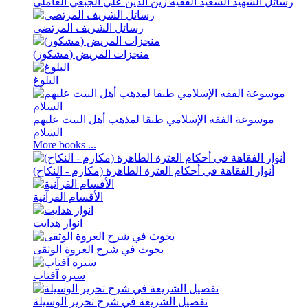
رسائل الشهید السعید الفقیه زین الدین علي الجبعي العاملي
رسائل الشریف المرتضی
منجزات المریض (مشکور)
البلوغ
موسوعة الفقه الإسلامي طبقا لمذهب أهل البیت علیهم
السلام
More books ...
أنوار الفقاهة في أحکام العترة الطاهرة (مکارم - النکاح)
الأقسام القرآنية
انوار هدايت
بحوث في شرح العروة الوثقی
سيره آفتاب
تفصیل الشریعة في شرح تحریر الوسیلة