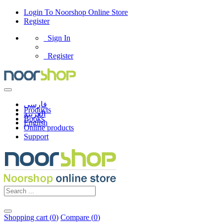
Login
To
Noorshop Online Store
Register
Sign In
Register
فارسی
Products
العربیه
Books
English
Online products
Support
Shopping cart (
0
)
Compare (
0
)