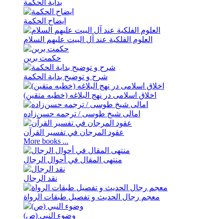
بدایة الحکمة
ایضاح الحکمة
العلوم الفلکیة عند آل البیت علیهم السلام
حکمت برین
شرح و توضیح بدایة الحکمة
اخلاق اسلامی در نهج البلاغه (خطبه متقین)
امالی شیخ طوسی / ترجمه حسن‌زاده
عقود المرجان في تفسیر القرآن
More books ...
منتهی المقال في أحوال الرجال
نقد الرجال
معجم رجال الحدیث و تفصیل طبقات الرواة
وضوء النبي (ص)