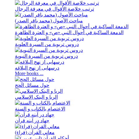
ترتيب خلاصة الأقوال في معرفة الرجال
مباحث الأصول (محمد باقر الصدر)
الدمعة الساکبة في أحوال النبي «ص» و العترة الطاهرة
دروس تربویة من السیرة العلویة
دروس تربویة من السیرة النبویة
درسهايی از نهج ‌البلاغه
More books ...
حول مسائل الحج
الربا و البنک الإسلامي
الاعتصام بالکتاب و السنة
جهاد در آینه قرآن
معاني القرآن (فراء)