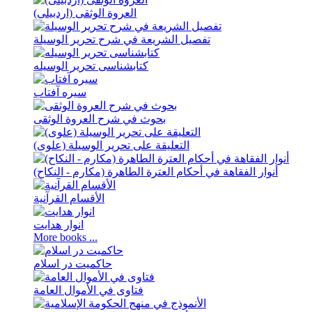
العروة الوثقی (اردبيلی)
تفصیل الشریعة في شرح تحریر الوسیلة
کتابشناسی تحریر الوسیله
سيره آفتاب
بحوث في شرح العروة الوثقی
التعلیقة علی تحریر الوسیلة (علوی)
أنوار الفقاهة في أحکام العترة الطاهرة (مکارم - النکاح)
الأقسام القرآنية
انوار هدايت
More books ...
حاکمیت در اسلام
فتاوی في الأموال العامة