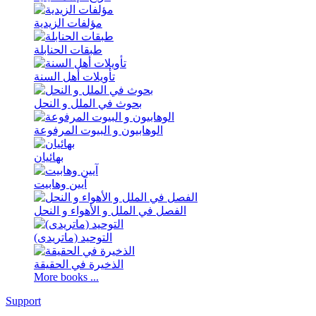
مؤلفات الزیدیة
طبقات الحنابلة
تأویلات أهل السنة
بحوث في الملل و النحل
الوهابیون و البیوت المرفوعة
بهائیان
آیین وهابیت
الفصل في الملل و الأهواء و النحل
التوحید (ماتریدی)
الذخیرة في الحقیقة
More books ...
Support