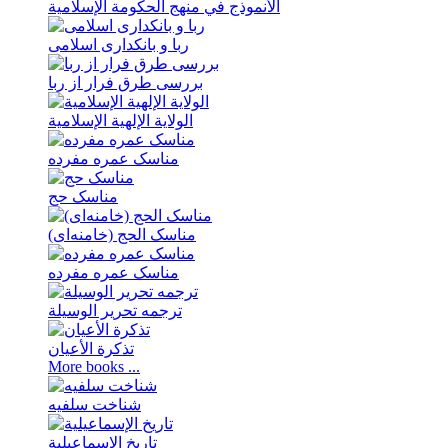
الأنموذج في منهج الحکومة الإسلامیة
ربا و بانکداری اسلامی
بررسی طرق فرار از ربا
الولایة الإلهیة الإسلامیة
مناسک عمره مفرده
مناسک حج
مناسک الحج (خامنه‌ای)
مناسک عمره مفرده
ترجمه تحریر الوسیلة
تذکرة الأعیان
More books ...
شناخت سلفیه
تاریخ الإسماعیلیة