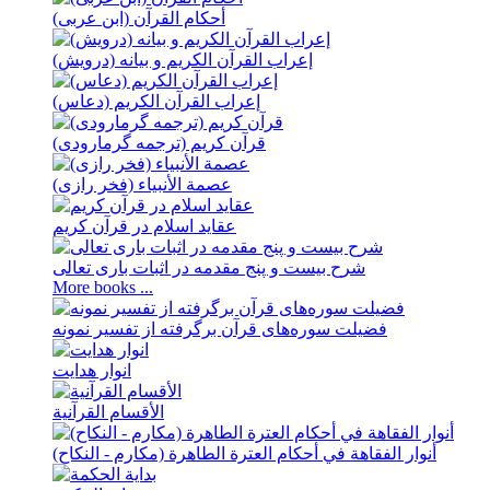
أحكام القرآن (ابن عربی)
إعراب القرآن الکریم و بیانه (درویش)
إعراب القرآن الکریم (دعاس)
قرآن کریم (ترجمه گرمارودی)
عصمة الأنبیاء (فخر رازی)
عقاید اسلام در قرآن کریم
شرح بیست و پنج مقدمه در اثبات باری تعالی
More books ...
فضيلت سوره‌های قرآن برگرفته از تفسير نمونه
انوار هدايت
الأقسام القرآنية
أنوار الفقاهة في أحکام العترة الطاهرة (مکارم - النکاح)