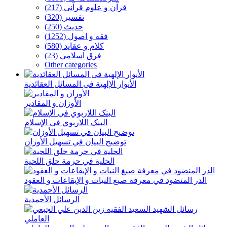
قرآن و علوم قرآنی (217)
تفسیر (320)
حدیث (250)
فقه و اصول (1252)
كلام و عقاید (580)
فرق اسلامی (23)
Other categories
الأنوار الإلهیة فی المسائل العقائدیة
الأوزان و المقادیر
البنک اللاربوي في الإسلام
توضیح البیان في تسهیل الأوزان
الحلیة في حرمة حلق اللحیة
الدر المنضود في معرفة صیغ النیات و الإیقاعات و العقود
الرسائل الأحمدیة