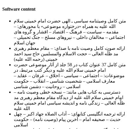
Software content
متن کامل وصیت‏نامه سیاسی ـ الهی حضرت امام خمینی سلام
الله علیه به همراه «درختواره موضوعی» با محورهای: –
مقدمه – سیاست – فرهنگ – اقتصاد – اقشار و گروه های
اجتماعی – مخالفان داخلی – نیروهای مسلح – جنگ تحمیلی –
جهان اسلام
ارائه صوت کامل وصیت نامه با صدای: – مقام معظم رهبری
مد ظلّه العالی – حجت الاسلام والمسلمین حاج سید احمد
خمینی (رحمه الله علیه)
متن كامل 37 عنوان كتاب در 58 جلد از آثار موضوعی حضرت
امام خمینی سلام الله علیه و دیگر کتب مرتبط، در
موضوعات: – اجتماعی – سیاسی – اخلاق – عرفان – عقاید –
معارف اسلامی – شخصیت شناسی – انقلاب – حکومت
اسلامی – روحانیت – دشمن شناسی
دسترسی به كتاب هایی مانند: – نسخه خطی وصیت نامه –
امام خمینی سلام الله علیه از دیدگاه مقام معظم رهبری مد
ظلّه العالی – زندگی نامه و اندیشه سیاسی امام خمینی سلام
الله علیه
ارائه ترجمه انگلیسی کتاب‏های: – آداب الصلاه جهاد اکبر – چهل
حدیث – صحیفه امام – آخرین پیام (وصیت نامه) – حکومت
اسلامی