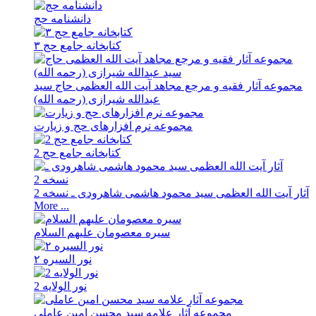
دانشنامه حج
کتابخانه جامع حج ۳
مجموعه آثار فقیه و مرجع مجاهد آیت الله العظمی حاج سید
عبدالله شیرازی (رحمه الله)
مجموعه نرم افزارهای حج و زیارت
کتابخانه جامع حج 2
آثار آیت الله العظمی سید محمود هاشمی شاهرودی ـ نسخه 2
More ...
سیره معصومان علیهم السلام
نور السیره ۲
نور الولایه 2
مجموعه آثار علامه سید محسن امین عاملی