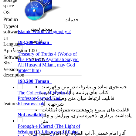
storage
2130
space
OS
ویندوز 7 به بالا
Producer
خدمات فرهنگی مرکز نور
Type of
معجم لفظی
Islamic World Geography 2
software
UI
فارسی
193,200 Toman
Language
App version
1.00
Treasury of Truths 4 (Works of
Software
His Eminence Ayatollah Sayyid
3.31 GB
Size
Ali Husayni Milani, may God
Version
protect him)
description
193,200 Toman
جستجوی ساده و پیشرفته در متن و فهرست
كتاب های برنامه و آیات قرآن کریم
The Collection of Works of
قابلیت ارتباط میان متن وصیت‏ نامه با
Professor Seyyed Hadi
features
Khosrowshahi
شرح‏های آن
قابلیت های متنوع پژوهشی به همراه امکانات:
Not available
یادداشت برداری، ذخیره سازی، ویرایش و چاپ
متن
Forough-e Kherad (The Light of
Wisdom); A Library and Topical
آثار امام خمینی-آداب الصلاه-آراء امام خمینی-آرای