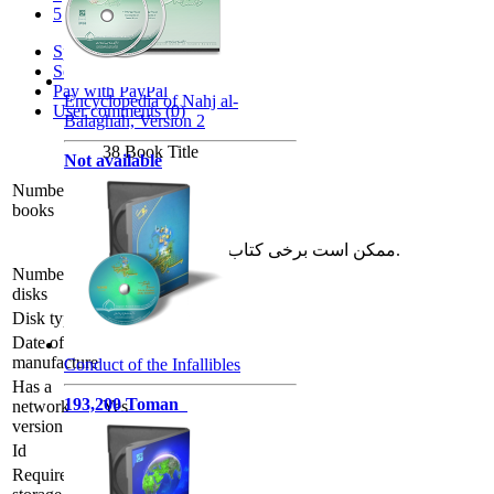
5
Specifications
Software download
Pay with PayPal
Encyclopedia of Nahj al-
User comments (0)
Balaghah, Version 2
38 Book Title
Not available
فارسی: 37
Number of
books
انگلیسی: 1
ممکن است برخی کتاب ها چندزبانه باشند.
Number of
1 DVD
disks
Disk type
CD
Date of
manufacture
Conduct of the Infallibles
Has a
193,200 Toman
network
Yes
version
Id
8-02202-048980
Required