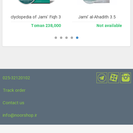
and Enclyclopedia of Jami` Fiqh 3
Jami’ al-Ahadith 3.5
238,000 Toman
Not available
025-32120102
Track order
Contact us
info@noorshop.ir