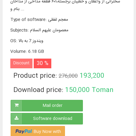
سخنرانی از واعظان و خطیبان برجسته،۶۰۱ قطعه مداحی از مداحان
بنام و ...
معجم لفظی
:
Type of software
معصومان علیهم السلام
:
Subjects
ویندوز 7 به بالا
:
OS
Volume
:
6.18 GB
30 %
Discount
Product price:
193,200
276,000
Toman
Download price:
150,000
Toman
Mail order
Software download
Buy Now with