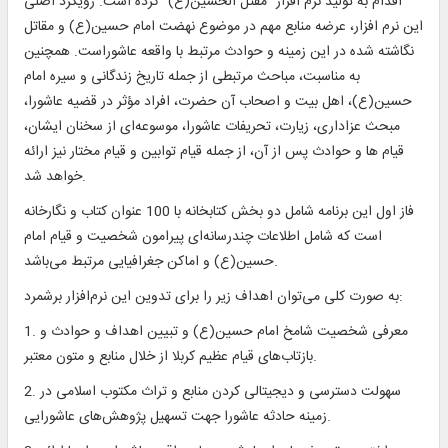
اقدام به تولید نرم افزار "مقتل الحسین(ع)" کرده است. رویکرد اصلی
این نرم افزار، عرضه منابع مهم در موضوع نهضت امام حسین(ع) و مقاتل
نگاشته شده در این زمینه و حوادث مرتبط با واقعه عاشوراست. همچنین
به مناسبت، مباحث مرتبطی از جمله تاریخ زندگانی و سیره امام
حسین(ع)، اهل بیت و اصحاب آن حضرت، افراد مؤثر در قضیه عاشورا،
مبحث عزاداری، زیارت، تحریفات عاشورا، موسوعه‌ای از سخنان ایشان،
قیام ها و حوادث پس از آن، از جمله قیام توابین و قیام مختار نیز ارائه
خواهد شد.
فاز اول این برنامه شامل دو بخش کتابخانه با 100 عنوان کتاب و نگارخانه
است که شامل اطلاعات چندرسانه‌ای پیرامون شخصیت و قیام امام
حسین(ع) و اماکن جغرافیایی مرتبط می‌باشد.
به صورت کلی می‌توان اهداف زیر را برای تدوین این نرم‌افزار برشمرد:
1. معرفی شخصیت شامخ امام حسین(ع) و تبیین اهداف و حوادث و
بازتاب‌های قیام عظیم کربلا از خلال منابع و متون معتبر.
2. سهولت دسترسی و دیجیتالی کردن منابع و تراث مکتوب اسلامی در
زمینه حادثه عاشورا جهت تسهیل پژوهش‌های عاشورایی.