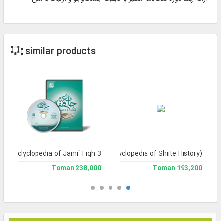
similar products
and Enclyclopedia of Jami` Fiqh 3
Tarikh-e Tashayyu' (Encyclopedia of Shiite History)
238,000 Toman
193,200 Toman