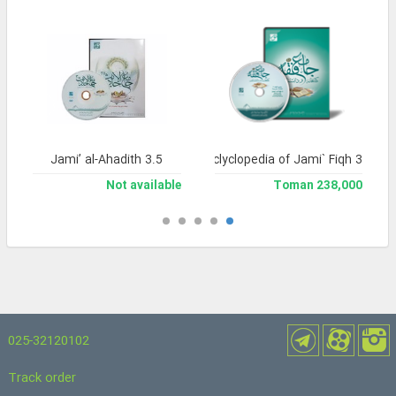
Jami’ al-Ahadith 3.5
Library and Enclyclopedia of Jami` Fiqh 3
Not available
238,000 Toman
025-32120102
Track order