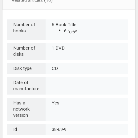
Related articles (10)
Number of
6 Book Title
عربی: 6
books
Number of
1 DVD
disks
Disk type
CD
Date of
manufacture
Has a
Yes
network
version
Id
38-69-9