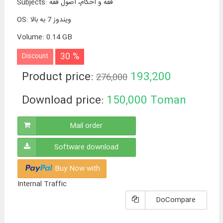
فقه و احکام، اصول فقه
:
Subjects
ویندوز 7 به بالا
:
OS
Volume
:
0.14 GB
30 %
Discount
Product price:
193,200
276,000
Toman
Download price:
150,000
Toman
Mail order
Software download
Buy Now with
Internal Traffic
DoCompare