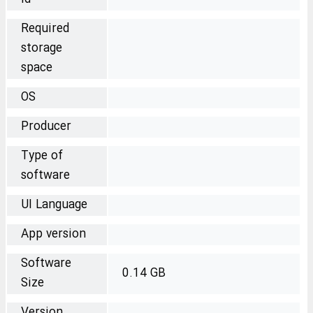
Required
storage
space
OS
Producer
Type of
software
UI Language
App version
Software
0.14 GB
Size
Version