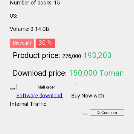
Number of books
:
15
OS
:
Volume
:
0.14 GB
30 %
Discount
Product price:
193,200
276,000
Toman
Download price:
150,000
Toman
Mail order
Software download
Buy Now with
Internal Traffic
DoCompare
Writings of Ayatollah Mousavi Ardabili
&#x20;