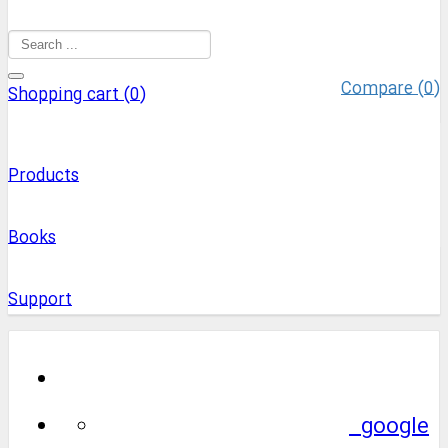
Compare (
0
)
Shopping cart (
0
)
Products
Books
Support
google