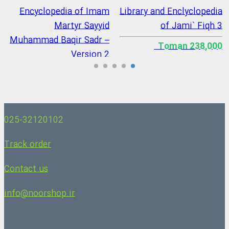
Encyclopedia of Imam
Library and Enclyclopedia
Martyr Sayyid
of Jami` Fiqh 3
Muhammad Baqir Sadr –
238,000 Toman
Version 2
193,200 Toman
025-32120102
Track order
Contact us
info@noorshop.ir