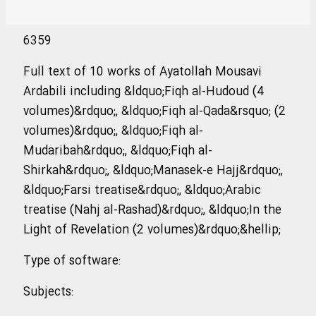
6359
Full text of 10 works of Ayatollah Mousavi
Ardabili including &ldquo;Fiqh al-Hudoud (4
volumes)&rdquo;, &ldquo;Fiqh al-Qada&rsquo; (2
volumes)&rdquo;, &ldquo;Fiqh al-
Mudaribah&rdquo;, &ldquo;Fiqh al-
Shirkah&rdquo;, &ldquo;Manasek-e Hajj&rdquo;,
&ldquo;Farsi treatise&rdquo;, &ldquo;Arabic
treatise (Nahj al-Rashad)&rdquo;, &ldquo;In the
Light of Revelation (2 volumes)&rdquo;&hellip;
Type of software
:
Subjects
: