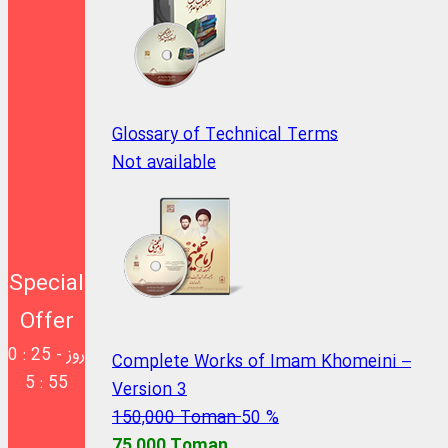
Glossary of Technical Terms
Not available
Special
Offer
0 روز - 24 :
Complete Works of Imam Khomeini –
55 : 5
Version 3
150,000 Toman
50 %
75,000 Toman