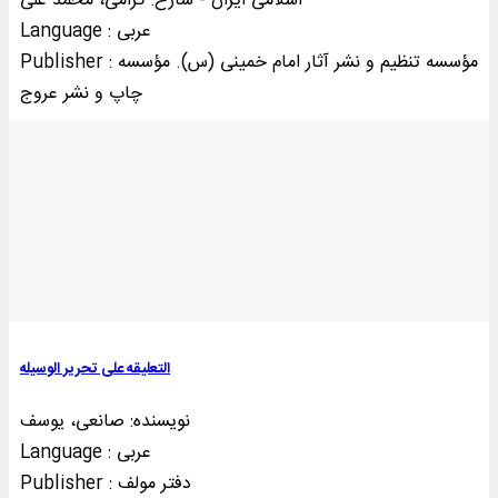
اسلامی ایران - شارح: گرامی، محمد علی
Language : عربی
Publisher : مؤسسه تنظيم و نشر آثار امام خمينی (س). مؤسسه
چاپ و نشر عروج
التعلیقه علی تحریر الوسیله
نویسنده: صانعی، یوسف
Language : عربی
Publisher : دفتر مولف