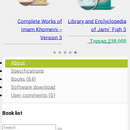
Complete Works of
Library and Enclyclopedia
Imam Khomeini –
of Jami` Fiqh 3
Version 3
238,000 Toman
193,200 Toman
About
Specifications
Books (84)
Software download
User comments (0)
Book list