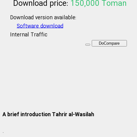
Download price:
150,000
Toman
Download version available:
Software download
Internal Traffic
DoCompare
Tahrir al-Wasilah
Tahrir al-Wasileh of Imam Khomeini along
with translation, explanation and glosses
A brief introduction Tahrir al-Wasilah
.