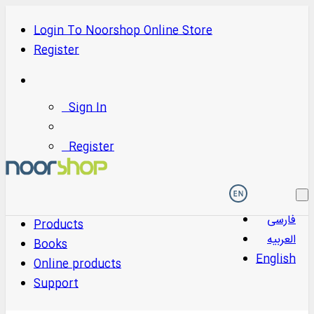
Login
To
Noorshop Online Store
Register
Sign In
Register
فارسی
Products
العربیه
Books
English
Online products
Support