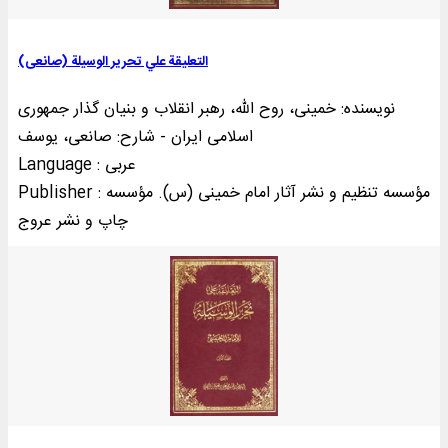
التعلیقة علي تحریر الوسیلة (صانعی)
نویسنده: خمینی‌، روح الله، رهبر انقلاب و بنیان گذار جمهوری
اسلامی ایران - شارح: صانعی، یوسف
Language : عربی
Publisher : مؤسسه تنظيم و نشر آثار امام خمينی (س). مؤسسه
چاپ و نشر عروج