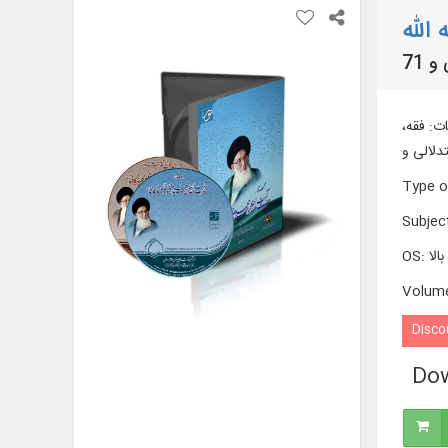
الله
عات: فقه،
Type o
Subjec
OS
:
Volum
Disco
Dow