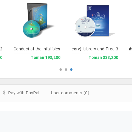
 2
soul al-Fiqh (Encyclopedia of Legal Theory): Library and Tree 3
Conduct of the Infallibles
Encyclopedia of Nah
man
193,200 Toman
333,200 Toman
Pay with PayPal
User comments (0)