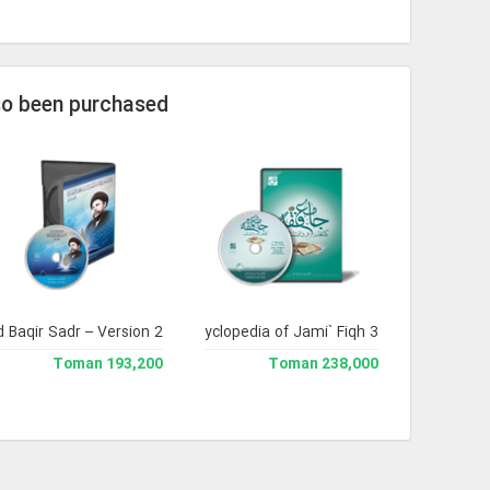
so been purchased
Baqir Sadr – Version 2
Library and Enclyclopedia of Jami` Fiqh 3
193,200 Toman
238,000 Toman