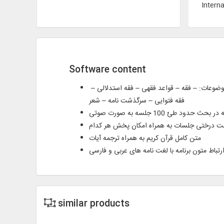
Interna
Software content
متن کامل 48 عنوان کتاب در 71 جلد از آثار مربوط به آیت الله العظمی محمد رضا موسوی گلپایگانی (رحمه الله)، به زبان فارسی و عربی در موضوعات: – فقه – قواعد فقهی – فقه استدلالی‏ –
فقه فتوایی – سرگذشت نامه – شعر
ود طیّ 100 جلسه به صورت صوتی
ست درختی جلسات به همراه امکان پخش هر کدام
متن کامل قرآن کریم به همراه ترجمه آیات
رتباط متون برنامه با لغت نامه‌ های عربی و فارسی
similar products