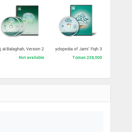
j al-Balaghah, Version 2
Library and Enclyclopedia of Jami` Fiqh 3
Not available
238,000 Toman