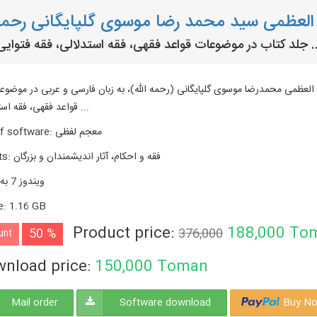
 العظمی سید محمد رضا موسوی گلپایگانی رحمه 
واعد فقهی، فقه استدلالی، فقه فتوایی و ...
 آثار مربوط به آیت الله العظمی محمدرضا موسوی گلپایگانی (رحمه الله)، به زبان فارسی و عربی در موضو
قواعد فقهی، فقه استدلالی‏ و ...
معجم لفظی
:
f software
فقه و احکام، آثار اندیشمندان و بزرگان
:
ts
ویندوز 7 به بالا
e
:
1.16 GB
Product price:
188,000
To
50 %
376,000
unt
nload price:
150,000
Toman
Mail order
Software download
Buy No