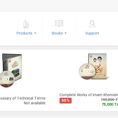
Products
Books
Support
Complete Works of Imam Khomeini
lossary of Technical Terms
150,000 
50 %
Not available
75,000 