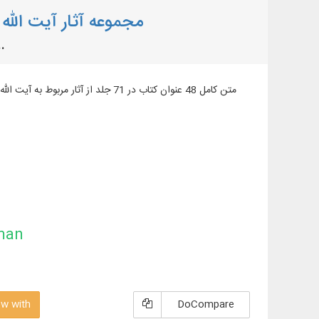
مجموعه آثار آیت الله
71 جلد کتاب در موضوعات ق
متن کامل 48 عنوان کتاب در 71 جلد از
man
w with
DoCompare