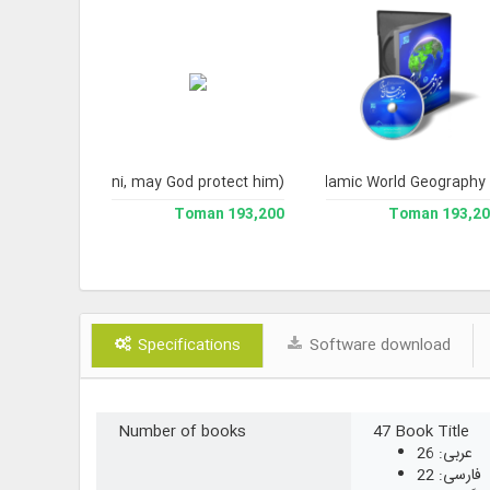
Ali Husayni Milani, may God protect him)
osrowshahi
Islamic World Geography
Jami` U
 available
193,200 Toman
193,200 To
Specifications
Software download
Number of books
47 Book Title
عربی: 26
فارسی: 22