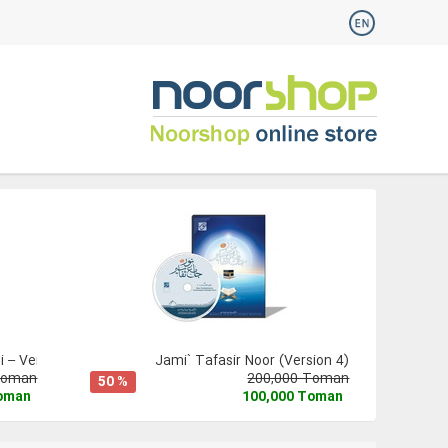
 – Version 3
Jami` Tafasir Noor (Version 4)
Toman
200,000 Toman
50 %
Toman
100,000 Toman