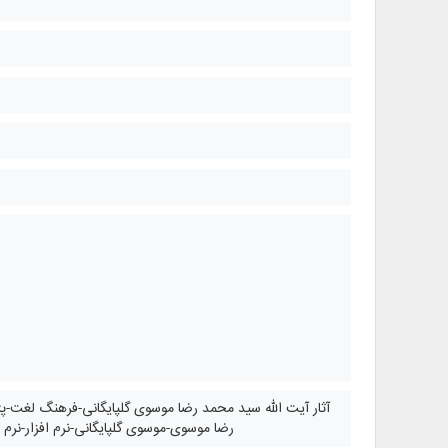
آثار آیت الله سید محمد رضا موسوی گلپایگانی-فرهنگ لغت-پ
رضا موسوی-موسوی گلپایگانی-نرم افزار-نرم اف