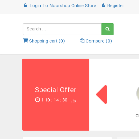
Login
To
Noorshop Online Store
Register
Shopping cart (
0
)
Compare (
0
)
Special Offer
1 روز - 29 : 14 : 10
G