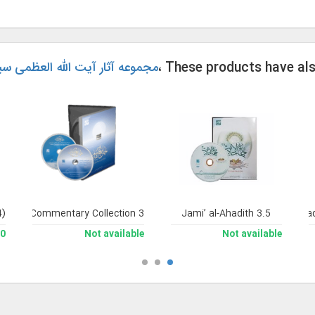
، These products have al
مجموعه آثار آیت الله العظمی سی
4)
nsive Commentary Collection 3
Encyclopedia of Imam Martyr Sayyid Muhammad 
Jami’ al-Ahadith 3.5
man
Not available
Not available