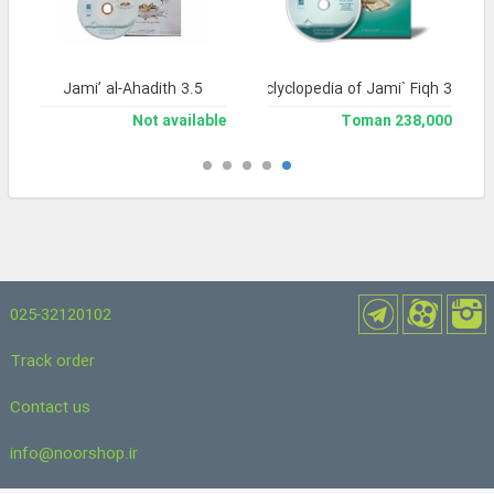
Jami’ al-Ahadith 3.5
Library and Enclyclopedia of Jami` Fiqh 3
Not available
238,000 Toman
025-32120102
Track order
Contact us
info@noorshop.ir