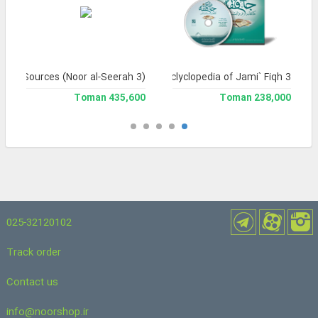
ical Sources (Noor al-Seerah 3)
Library and Enclyclopedia of Jami` Fiqh 3
435,600 Toman
238,000 Toman
025-32120102
Track order
Contact us
info@noorshop.ir