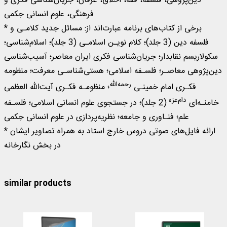
دین‌پژوهی، فلسفه، فقه، اخلاق، عرفان، جریان‌شناسی فکری و
فرهنگی، علوم انسانی حِکمی
* برخی از کتاب‌های برنامه عبارت‌اند از: مسائل جدید کلامـی و
فلسفه دین (3 جلد)؛ کلام نویـن اسلامـی (3 جلد)؛ اسلام‌شناسی؛
سکولاریسم نقابدار؛ جریان‌شناسی فکری ایران معاصر؛ آسیب‌شناسی
دین‌پژوهی معاصـر؛ فلسـفه اسلامی؛ هستی‌شناسـی معرفت؛ منظومه
رحمه‌الله
فکـری امام خمینـی
؛ منظومـه فکـری آیت‌الله العظمی
دام‌عزه
خامنـه‌ای
(2 جلد)؛ در جستجوی علوم انسانی اسلامی؛ فلسـفه
علم؛ فنـاوری و جامعه؛ نظریه‌پردازی در علوم انسانی حِکمی
* ارائه فایل‌های صوتی دروس خارج استاد به همراه تصاویر ایشان
در بخش نگارخانه
similar products