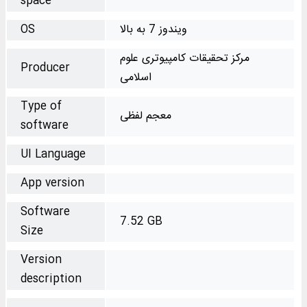
space
ویندوز 7 به بالا
OS
مرکز تحقیقات کامپیوتری علوم
Producer
اسلامی
Type of
معجم لفظی
software
UI Language
App version
Software
7.52 GB
Size
Version
description