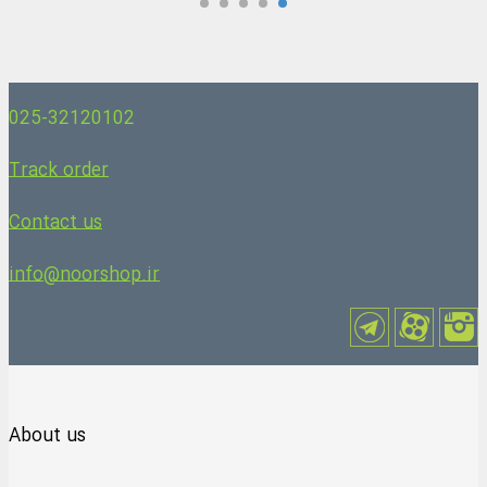
025-32120102
Track order
Contact us
info@noorshop.ir
About us