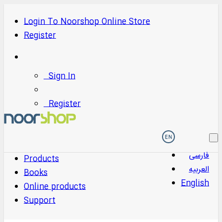
Login
To
Noorshop Online Store
Register
Sign In
Register
فارسی
Products
العربیه
Books
English
Online products
Support