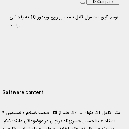
DoCompare
"این محصول قابل نصب بر روی ویندوز 10 به بالا "می
توجه:
باشد.
مجموعه آثار حجت الاسلام عبدالحسین خسرو پناه دزفولی
مجموعه آثار حجت
الاسلام عبدالحسین خسرو پناه دزفولی
Software content
* متن کامل 41 عنوان در 47 جلد از آثار حجت‌الاسلام والمسلمین
استاد عبدالحسین خسروپناه دزفولی در موضوعاتی مانند: کلام،