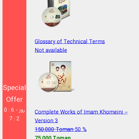
Glossary of Technical Terms
Not available
Special
Offer
0 روز - 5 :
Complete Works of Imam Khomeini –
2 : 7
Version 3
150,000 Toman
50 %
75,000 Toman