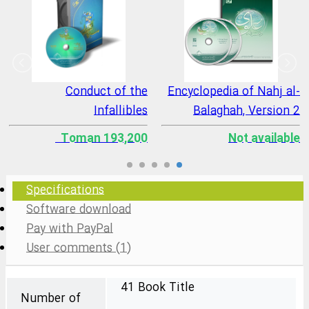
Conduct of the
Encyclopedia of Nahj al-
Infallibles
Balaghah, Version 2
193,200 Toman
Not available
Specifications
Software download
Pay with PayPal
User comments (1)
41 Book Title
Number of