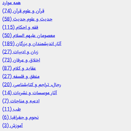
همه موارد
قرآن و علوم قرآن (74)
حدیث و علوم حدیث (58)
فقه و احکام (115)
معصومان علیهم السلام (50)
آثار اندیشمندان و بزرگان (189)
زبان و ادبیات (27)
اخلاق و عرفان (73)
عقاید و كلام (87)
منطق و فلسفه (27)
رجال، تراجم و کتابشناسی (20)
آثار موسسات و نشریات (14)
ادعیه و مناجات (7)
طب (11)
نجوم و جغرافیا (6)
آموزش (3)