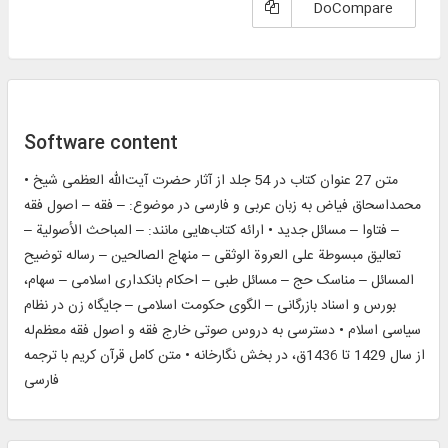
DoCompare
Software content
• متن 27 عنوان كتاب در 54 جلد از آثار حضرت آیت‌الله العظمی شیخ
محمداسحاق فیاض به زبان عربی و فارسی در موضوع: – فقه – اصول فقه
– فتاوا – مسائل جدید • ارائه کتاب‌هایی مانند: – المباحث الأصولیة –
تعالیق مبسوطة علی العروة الوثقی – منهاج الصالحین – رساله توضیح
المسائل – مناسک حج – مسائل طبی – احکام بانکداری اسلامی – سهام،
بورس و اسناد بازرگانی – الگوی حکومت اسلامی – جایگاه زن در نظام
سیاسی اسلام • دسترسی به دروس صوتی خارج فقه و اصول فقه معظم‌له
از سال 1429 تا 1436ق، در بخش نگارخانه • متن کامل قرآن کریم با ترجمه
فارسی