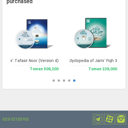
purchased
Jami` Tafasir Noor (Version 4)
Library and Enclyclopedia of Jami` Fiqh 3
508,200 Toman
238,000 Toman
025-32120102