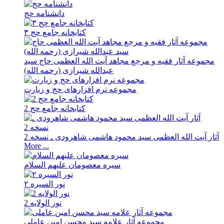
دانشنامه حج
کتابخانه جامع حج ۳
مجموعه آثار فقیه و مرجع مجاهد آیت الله العظمی حاج سید
عبدالله شیرازی (رحمه الله)
مجموعه نرم افزارهای حج و زیارت
کتابخانه جامع حج 2
آثار آیت الله العظمی سید محمود هاشمی شاهرودی ـ نسخه 2
More ...
سیره معصومان علیهم السلام
نور السیره ۲
نور الولایه 2
مجموعه آثار علامه سید محسن امین عاملی