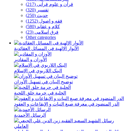
قرآن و علوم قرآنی (217)
تفسیر (320)
حدیث (250)
فقه و اصول (1252)
كلام و عقاید (580)
فرق اسلامی (23)
Other categories
الأنوار الإلهیة فی المسائل العقائدیة
الأوزان و المقادیر
البنک اللاربوي في الإسلام
توضیح البیان في تسهیل الأوزان
الحلیة في حرمة حلق اللحیة
الدر المنضود في معرفة صیغ النیات و الإیقاعات و العقود
الرسائل الأحمدیة