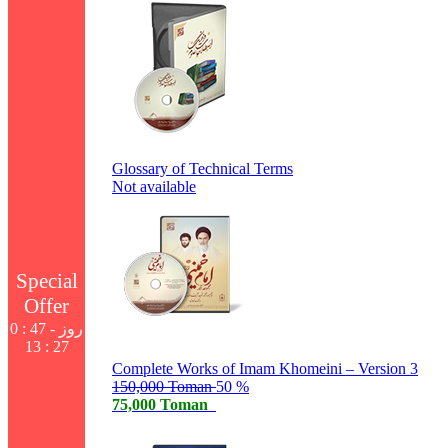
Glossary of Technical Terms
Not available
Special
Offer
0 روز - 46 :
27 : 13
Complete Works of Imam Khomeini – Version 3
150,000 Toman
50 %
75,000 Toman