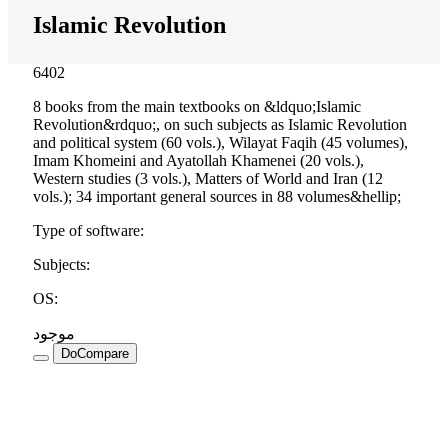
Islamic Revolution
6402
8 books from the main textbooks on &ldquo;Islamic
Revolution&rdquo;, on such subjects as Islamic Revolution
and political system (60 vols.), Wilayat Faqih (45 volumes),
Imam Khomeini and Ayatollah Khamenei (20 vols.),
Western studies (3 vols.), Matters of World and Iran (12
vols.); 34 important general sources in 88 volumes&hellip;
Type of software
:
Subjects
:
OS
:
موجود
DoCompare
Knowledge for the University (4)
Islamic Revolution