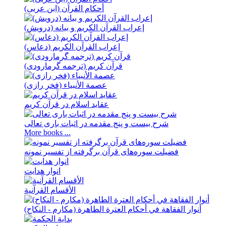
أحكام القرآن (ابن عربی)
إعراب القرآن الکریم و بیانه (درویش)
إعراب القرآن الکریم (دعاس)
قرآن کریم (ترجمه گرمارودی)
عصمة الأنبیاء (فخر رازی)
عقاید اسلام در قرآن کریم
شرح بیست و پنج مقدمه در اثبات باری تعالی
More books ...
فضيلت سوره‌های قرآن برگرفته از تفسير نمونه
انوار هدايت
الأقسام القرآنية
أنوار الفقاهة في أحکام العترة الطاهرة (مکارم - النکاح)