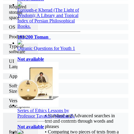
Required
Forough-e Kherad (The Light of
storage
Wisdom); A Library and Topical
space
Index of Persian Philosophical
Books.
OS
Producer
193,200 Toman
Type of
Quranic Questions for Youth 1
software
Not available
UI
Language
App version
Software
Size
Version
.
description
Series of Ethics Lessons by
• Standard and Advanced searches in
Professor Tavakol (Version 2).
text and contents through words and
phrases
Not available
features
• Comparing two pieces of texts from a