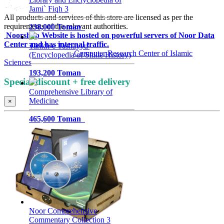
Jami` Fiqh 3
All products and services of this store are licensed as per the
requirements of the relevant authorities.
238,000 Toman
Noorshop Website is hosted on powerful servers of Noor Data
Center and has internal traffic.
Tarikh-e Tashayyu'
All rights reserved by
Computer Research Center of Islamic
(Encyclopedia of Shiite History)
Sciences
193,200 Toman
Special discount + free delivery
Comprehensive Library of
Medicine
×
465,600 Toman
Noor Comprehensive
Commentary Collection 3