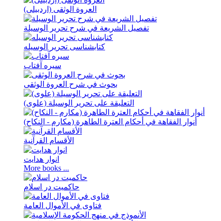
العروة الوثقی (اردبيلی)
تفصیل الشریعة في شرح تحریر الوسیلة
کتابشناسی تحریر الوسیله
سيره آفتاب
بحوث في شرح العروة الوثقی
التعلیقة علی تحریر الوسیلة (علوی)
أنوار الفقاهة في أحکام العترة الطاهرة (مکارم - النکاح)
الأقسام القرآنية
انوار هدايت
More books ...
حاکمیت در اسلام
فتاوی في الأموال العامة