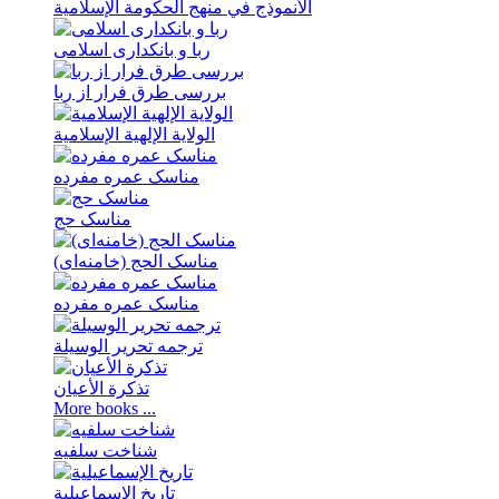
الأنموذج في منهج الحکومة الإسلامیة
ربا و بانکداری اسلامی
بررسی طرق فرار از ربا
الولایة الإلهیة الإسلامیة
مناسک عمره مفرده
مناسک حج
مناسک الحج (خامنه‌ای)
مناسک عمره مفرده
ترجمه تحریر الوسیلة
تذکرة الأعیان
More books ...
شناخت سلفیه
تاریخ الإسماعیلیة