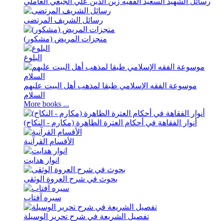
رسائل الشهید السعید الفقیه زین الدین علي الجبعي العاملي
رسائل الشریف المرتضی
منجزات المریض (مشکور)
البلوغ
موسوعة الفقه الإسلامي طبقا لمذهب أهل البیت علیهم
السلام
More books ...
أنوار الفقاهة في أحکام العترة الطاهرة (مکارم - النکاح)
الأقسام القرآنية
انوار هدايت
بحوث في شرح العروة الوثقی
سيره آفتاب
تفصیل الشریعة في شرح تحریر الوسیلة