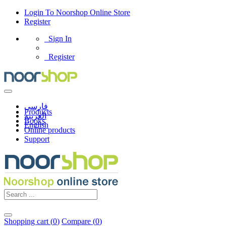
Login
To
Noorshop Online Store
Register
Sign In
Register
فارسی
Products
العربیه
Books
English
Online products
Support
Shopping cart (
0
)
Compare (
0
)