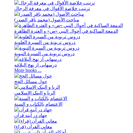
ترتيب خلاصة الأقوال في معرفة الرجال
مباحث الأصول (محمد باقر الصدر)
الدمعة الساکبة في أحوال النبي «ص» و العترة الطاهرة
دروس تربویة من السیرة العلویة
دروس تربویة من السیرة النبویة
درسهايی از نهج ‌البلاغه
More books ...
حول مسائل الحج
الربا و البنک الإسلامي
الاعتصام بالکتاب و السنة
جهاد در آینه قرآن
معاني القرآن (فراء)