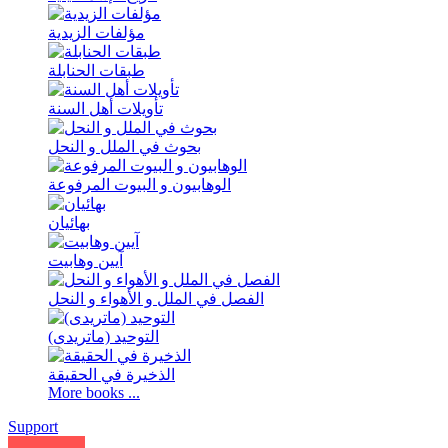
مؤلفات الزیدیة
طبقات الحنابلة
تأویلات أهل السنة
بحوث في الملل و النحل
الوهابیون و البیوت المرفوعة
بهائیان
آیین وهابیت
الفصل في الملل و الأهواء و النحل
التوحید (ماتریدی)
الذخیرة في الحقیقة
More books ...
Support