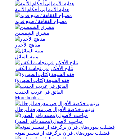
هدایة الأمة إلی أحکام الأئمة
مصباح الفقاهة / طبع قدیم
مشرق الشمسین
مناهج الأخبار
منیة السائل
نتائج الأفکار في نجاسة الکفار
فقه الشیعة (کتاب الطهارة)
الفائق في غريب الحديث
More books ...
ترتيب خلاصة الأقوال في معرفة الرجال
مباحث الأصول (محمد باقر الصدر)
فضيلت سوره‌های قرآن برگرفته از تفسير نمونه