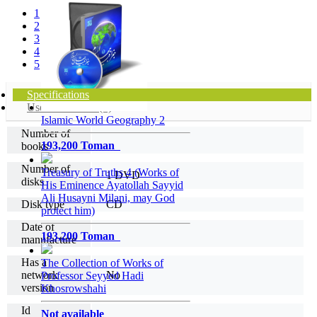
1
2
3
4
5
Specifications
User comments (0)
Islamic World Geography 2
Number of
193,200 Toman
books
Number of
Treasury of Truths 4 (Works of
1 DVD
disks
His Eminence Ayatollah Sayyid
Ali Husayni Milani, may God
Disk type
CD
protect him)
Date of
193,200 Toman
manufacture
Has a
The Collection of Works of
network
No
Professor Seyyed Hadi
version
Khosrowshahi
Id
Not available