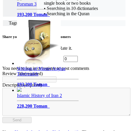
single book or two books
Porsman 3
• Searching in 10 dictionaries
• Searching in the Quran
193,200 Toman
Tags
Share your thoughts with other customers
Rate it.
You need to log in or register to post comments
Writings of Master Asghar
Review title(required)
Taherzadeh
193,200 Toman
Description(required)
Islamic History of Iran 2
228,200 Toman
Send