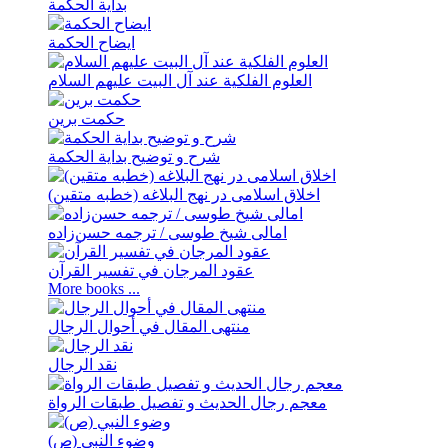
بدایة الحکمة
ایضاح الحکمة
العلوم الفلکیة عند آل البیت علیهم السلام
حکمت برین
شرح و توضیح بدایة الحکمة
اخلاق اسلامی در نهج البلاغه (خطبه متقین)
امالی شیخ طوسی / ترجمه حسن‌زاده
عقود المرجان في تفسیر القرآن
More books ...
منتهی المقال في أحوال الرجال
نقد الرجال
معجم رجال الحدیث و تفصیل طبقات الرواة
وضوء النبي (ص)