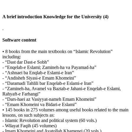
A brief introduction Knowledge for the University (4)
.
Software content
• 8 books from the main textbooks on “Islamic Revolution”
including:
- “Dast dar Dast-e Sobh”
- “Enqelab-e Eslami; Zamineh-ha va Payamad-ha”
- “Ashnaei ba Enqlab-e Eslami-e Iran”
- “Andisheh Siyasi-e Emam Khomeini”
- “Daramadi Tahlili bar Enqelab-e Eslami-e Iran”
- “Zamineh-ha, Avamel va Baztab-e Jahani-e Enqelab-e Eslami,
Rahyaft-e Farhangi”
- “Dars-haei az Vasiyyat-nameh Emam Khomeini”
- “Emam Khomeini va Bidari-e Eslami”
• 145 books in 275 volumes among useful books related to the main
lessons, on such subjects as:
- Islamic Revolution and political system (60 vols.)
- Wilayat Faqih (45 volumes)
- Imam Khomeini and Ayatollah Khamenei (20 vols.)